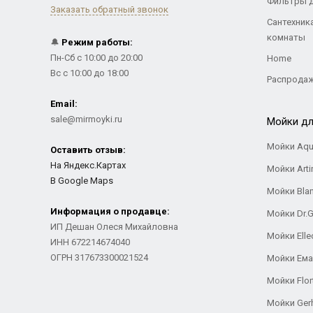
Фильтры 
Заказать обратный звонок
Сантехник
комнаты
🔔
Режим работы:
Пн-Сб с 10:00 до 20:00
Home
Вс с 10:00 до 18:00
Распрода
Email:
sale@mirmoyki.ru
Мойки дл
Мойки Aqu
Оставить отзыв:
На Яндекс.Картах
Мойки Arti
В Google Maps
Мойки Bla
Информация о продавце:
Мойки Dr.
ИП Дешан Олеся Михайловна
Мойки Elle
ИНН 672214674040
ОГРН 317673300021524
Мойки Ем
Мойки Flor
Мойки Ger