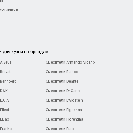
ты
 отзывов
и для кухни по брендам
Alveus
Смесители Armando Vicario
Bravat
Смесители Blanco
 Bennberg
Смесители Deante
 D&K
Смесители Dr.Gans
E.C.A
Cмесители Ewigstein
lleci
Смесители Elghansa
 Емар
Смесители Florentina
Franke
Смесители Frap