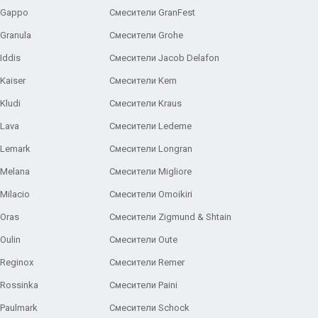
 Gappo
Смесители GranFest
Granula
Смесители Grohe
Iddis
Смесители Jacob Delafon
Kaiser
Смесители Kern
Kludi
Смесители Kraus
Lava
Смесители Ledeme
 Lemark
Смесители Longran
 Melana
Смесители Migliore
Milacio
Смесители Omoikiri
Oras
Смесители Zigmund & Shtain
Oulin
Смесители Oute
Reginox
Смесители Remer
Rossinka
Смесители Paini
Paulmark
Смесители Schock