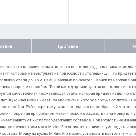
стики
Доставка
О
 выполнена в классическом стиле, что позволяет удачно вписать модел
й кант, который не выступает на поверхности столешницы, что придает 
 толщину стали до 3 мм. Самый важный показатель мойки из нержавеюще
товлена сварным способом. Такой метод производства позволяет изгото
ьзуется качественная нержавеющая сталь, которая придаёт изделию от
- 5 лет. Кухонная мойка имеет PVD-покрытие, которое получают путём н
хность мойки. PVD-покрытие уникально тем, что парообразный металл 
оения покрытия при сильном механическом воздействии на мойку или уд
ка имеет защиту от кислотосодержащих составов. Поверхность не измен
ним преимуществом моек Mixline Pro является наличие шумоподавляюще
 состава. Мойку на кухню Mixline Pro можно установить настольным с