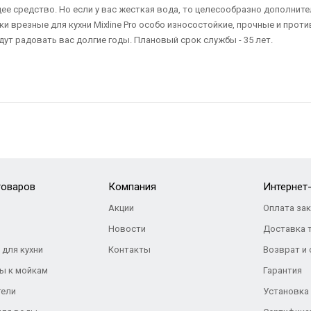
щее средство. Но если у вас жесткая вода, то целесообразно дополни
и врезные для кухни Mixline Pro особо износостойкие, прочные и прот
ут радовать вас долгие годы. Плановый срок службы - 35 лет.
товаров
Компания
Интернет
Акции
Оплата за
Новости
Доставка 
 для кухни
Контакты
Возврат и
ы к мойкам
Гарантия
тели
Установка