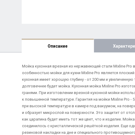
Описание
Характери
Мойка кухонная врезная из нержавеющей стали Mixline Pro
особенностью мойки для кухни Mixline Pro является плоски
кухонная имеет хорошую глубину - от 200 мм и увеличенную
долговечнее будет мойка. Кухонная мойка Mixline Pro изго
гранями. При изготовлении врезной кухонной мойки испол
к повышенной температуре. Гарантия на мойки Mixline Pro 
при высокой температуре в камере под вакуумом, на повер
и образует микрослой на поверхности. Это защитит от отсл
как царапина будет иметь тот же цвет, что и изделие. Мой
соединилось с кристаллической решёткой изделия. Еще од
резиновой накладки на дне и специального противошумного