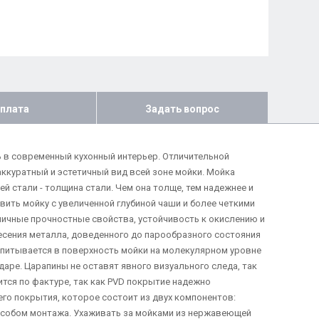
плата
Задать вопрос
ь в современный кухонный интерьер. Отличительной
аккуратный и эстетичный вид всей зоне мойки. Мойка
й стали - толщина стали. Чем она толще, тем надежнее и
вить мойку с увеличенной глубиной чаши и более четкими
личные прочностные свойства, устойчивость к окислению и
анесения металла, доведенного до парообразного состояния
впитывается в поверхность мойки на молекулярном уровне
аре. Царапины не оставят явного визуального следа, так
ится по фактуре, так как PVD покрытие надежно
го покрытия, которое состоит из двух компонентов:
пособом монтажа. Ухаживать за мойками из нержавеющей