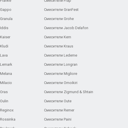
Franke
Смесители Frap
 Gappo
Смесители GranFest
Granula
Смесители Grohe
Iddis
Смесители Jacob Delafon
Kaiser
Смесители Kern
Kludi
Смесители Kraus
Lava
Смесители Ledeme
 Lemark
Смесители Longran
 Melana
Смесители Migliore
Milacio
Смесители Omoikiri
Oras
Смесители Zigmund & Shtain
Oulin
Смесители Oute
Reginox
Смесители Remer
Rossinka
Смесители Paini