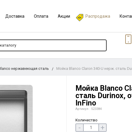
Доставка
Оплата
Акции
Распродажа
Конта
Blanco нержавеющая сталь
Мойка Blanco Claron 340-U нерж. сталь Du
Мойка Blanco Cl
сталь Durinox, 
InFino
Артикул : 523384
Количество
-
+