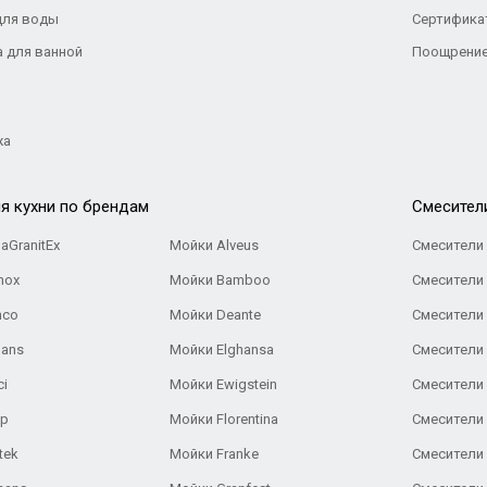
для воды
Сертифика
а для ванной
Поощрение
жа
я кухни по брендам
Cмесител
aGranitEx
Мойки Alveus
Смесители 
nox
Мойки Bamboo
Смесители 
nco
Мойки Deante
Смесители
Gans
Мойки Elghansa
Смесители
ci
Мойки Ewigstein
Смесители 
ар
Мойки Florentina
Смесители E
tek
Мойки Franke
Смесители