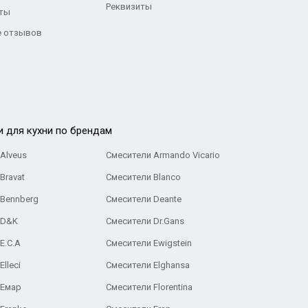
Реквизиты
ты
 отзывов
и для кухни по брендам
Alveus
Смесители Armando Vicario
Bravat
Смесители Blanco
 Bennberg
Смесители Deante
 D&K
Смесители Dr.Gans
E.C.A
Cмесители Ewigstein
lleci
Смесители Elghansa
 Емар
Смесители Florentina