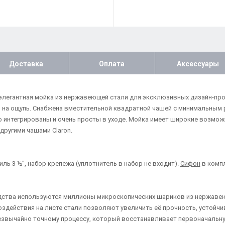
Доставка
Оплата
Аксессуары
 и элегантная мойка из нержавеющей стали для эксклюзивных дизайн-пр
 на ощупь. Снабжена вместительной квадратной чашей с минимальным р
тно интегрированы и очень просты в уходе. Мойка имеет широкие возм
другими чашами Claron.
ь 3 ½'', набор крепежа (уплотнитель в набор не входит).
Сифон
в компл
одства используются миллионы микроскопических шариков из нержаве
 воздействия на листе стали позволяют увеличить её прочность, устой
езвычайно точному процессу, который восстанавливает первоначальну