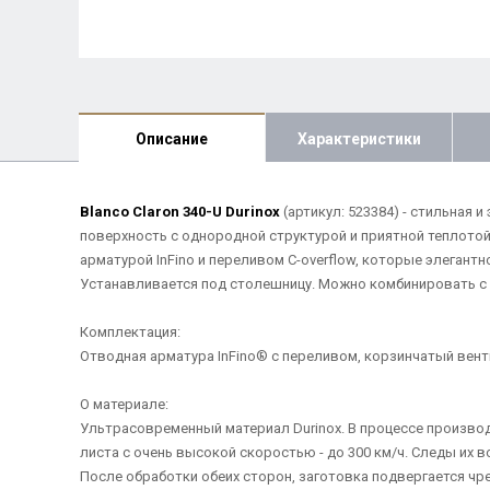
Описание
Характеристики
Blanco Claron 340-U Durinox
(артикул: 523384) - стильная
поверхность с однородной структурой и приятной теплотой
арматурой InFino и переливом C-overflow, которые элеган
Устанавливается под столешницу. Можно комбинировать с 
Комплектация:
Отводная арматура InFino® с переливом, корзинчатый вентил
О материале:
Ультрасовременный материал Durinox. В процессе произв
листа с очень высокой скоростью - до 300 км/ч. Следы их
После обработки обеих сторон, заготовка подвергается чр