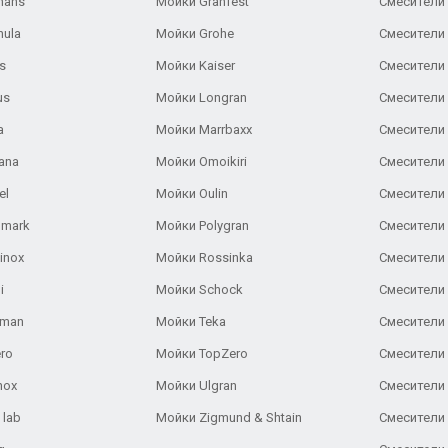
hans
Мойки Granfest
Смесители 
nula
Мойки Grohe
Смесители
s
Мойки Kaiser
Смесители 
us
Мойки Longran
Смесители 
a
Мойки Marrbaxx
Смесители 
ana
Мойки Omoikiri
Смесители 
el
Мойки Oulin
Смесители 
lmark
Мойки Polygran
Смесители
inox
Мойки Rossinka
Смесители
i
Мойки Schock
Смесители 
aman
Мойки Teka
Смесители 
ro
Мойки TopZero
Смесители 
nox
Мойки Ulgran
Смесители 
 lab
Мойки Zigmund & Shtain
Смесители 