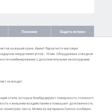
Похожие
Задать вопрос
оектов на вашей кухне. Имеет бархатисто-матовую
адиусом закругления углов - 10 мм. Оборудована отводной
ожности комбинирования с дополнительными аксессуарами.
ект не входит.
ющей стали, которые бомбардируют поверхность стального
чивость к внешним воздействиям и повышает долговечность.
ю геометрию листа. Мойки из материала Durinox особенно