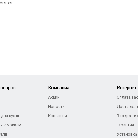
стятся.
товаров
Компания
Интернет
Акции
Оплата за
Новости
Доставка 
 для кухни
Контакты
Возврат и
ы к мойкам
Гарантия
тели
Установка