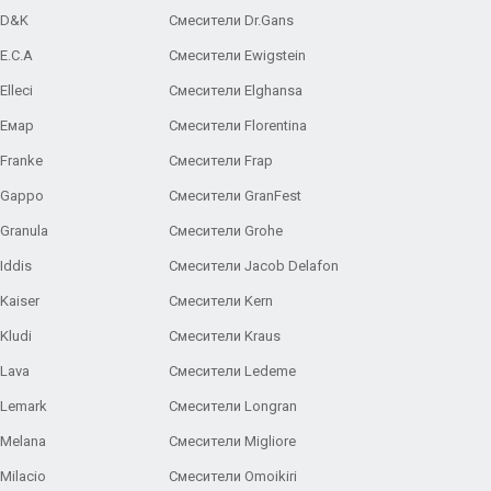
 D&K
Смесители Dr.Gans
E.C.A
Cмесители Ewigstein
lleci
Смесители Elghansa
 Емар
Смесители Florentina
Franke
Смесители Frap
 Gappo
Смесители GranFest
Granula
Смесители Grohe
Iddis
Смесители Jacob Delafon
Kaiser
Смесители Kern
Kludi
Смесители Kraus
Lava
Смесители Ledeme
 Lemark
Смесители Longran
 Melana
Смесители Migliore
Milacio
Смесители Omoikiri