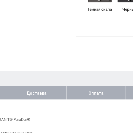
Темная скала
Черн
Доставка
Оплата
RANIT® PuraDur®
ю маленькую кухню