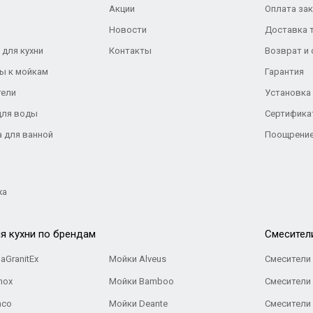
Акции
Оплата за
Новости
Доставка 
 для кухни
Контакты
Возврат и
ы к мойкам
Гарантия
тели
Установка
для воды
Сертифика
а для ванной
Поощрение
жа
я кухни по брендам
Cмесител
aGranitEx
Мойки Alveus
Смесители 
nox
Мойки Bamboo
Смесители 
nco
Мойки Deante
Смесители