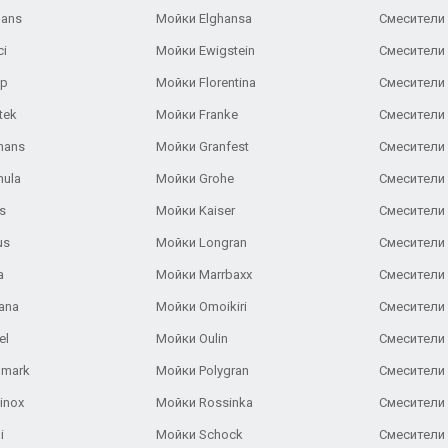
Gans
Мойки Elghansa
Смесители
ci
Мойки Ewigstein
Смесители 
ар
Мойки Florentina
Смесители E
tek
Мойки Franke
Смесители
hans
Мойки Granfest
Смесители 
nula
Мойки Grohe
Смесители
s
Мойки Kaiser
Смесители 
us
Мойки Longran
Смесители 
a
Мойки Marrbaxx
Смесители 
ana
Мойки Omoikiri
Смесители 
el
Мойки Oulin
Смесители 
lmark
Мойки Polygran
Смесители
inox
Мойки Rossinka
Смесители
i
Мойки Schock
Смесители 