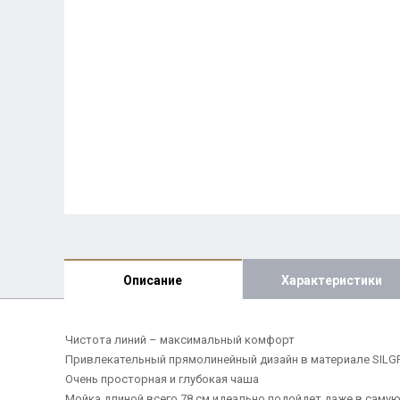
Описание
Характеристики
Чистота линий – максимальный комфорт
Привлекательный прямолинейный дизайн в материале SILG
Очень просторная и глубокая чаша
Мойка длиной всего 78 см идеально подойдет даже в саму