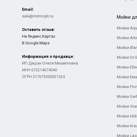
Email:
sale@mirmoyki.ru
Мойки дл
Мойки Aqu
Оставить отзыв:
На Яндекс.Картах
Мойки Arti
В Google Maps
Мойки Bla
Информация о продавце:
Мойки Dr.
ИП Дешан Олеся Михайловна
Мойки Elle
ИНН 672214674040
ОГРН 317673300021524
Мойки Ем
Мойки Flor
Мойки Ger
Мойки Gra
Мойки Iddi
Мойки Kra
Мойки Lav