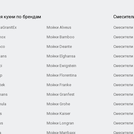
я кухни по брендам
Cмесител
aGranitEx
Мойки Alveus
Смесители 
nox
Мойки Bamboo
Смесители 
nco
Мойки Deante
Смесители
Gans
Мойки Elghansa
Смесители
ci
Мойки Ewigstein
Смесители 
ар
Мойки Florentina
Смесители E
tek
Мойки Franke
Смесители
hans
Мойки Granfest
Смесители 
nula
Мойки Grohe
Смесители
s
Мойки Kaiser
Смесители 
us
Мойки Longran
Смесители 
a
Мойки Marrbaxx
Смесители 