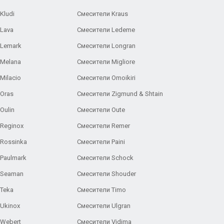
Kludi
Смесители Kraus
Lava
Смесители Ledeme
 Lemark
Смесители Longran
 Melana
Смесители Migliore
Milacio
Смесители Omoikiri
Oras
Смесители Zigmund & Shtain
Oulin
Смесители Oute
Reginox
Смесители Remer
Rossinka
Смесители Paini
Paulmark
Смесители Schock
 Seaman
Смесители Shouder
Teka
Смесители Timo
Ukinox
Смесители Ulgran
 Webert
Смесители Vidima