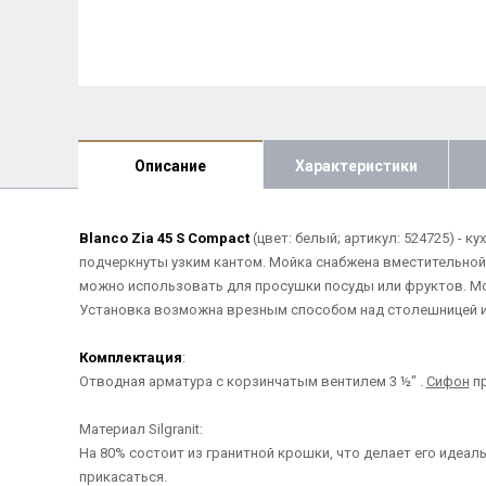
Описание
Характеристики
Blanco Zia 45 S Compact
(цвет: белый; артикул: 524725) -
подчеркнуты узким кантом. Мойка снабжена вместительной
можно использовать для просушки посуды или фруктов. Мо
Установка возможна врезным способом над столешницей и
Комплектация
:
Отводная арматура с корзинчатым вентилем 3 ½" .
Сифон
пр
Материал Silgranit:
На 80% состоит из гранитной крошки, что делает его идеа
прикасаться.