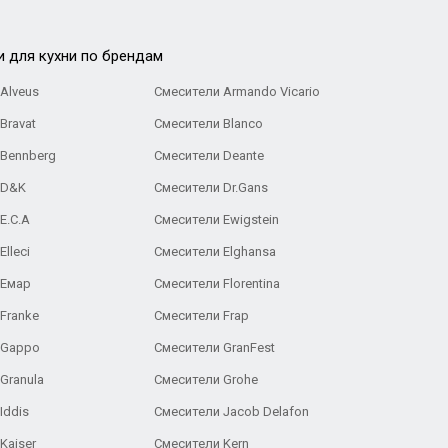
и для кухни по брендам
Alveus
Смесители Armando Vicario
Bravat
Смесители Blanco
 Bennberg
Смесители Deante
 D&K
Смесители Dr.Gans
E.C.A
Cмесители Ewigstein
lleci
Смесители Elghansa
 Емар
Смесители Florentina
Franke
Смесители Frap
 Gappo
Смесители GranFest
Granula
Смесители Grohe
Iddis
Смесители Jacob Delafon
Kaiser
Смесители Kern