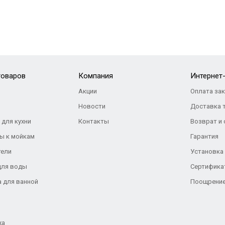
товаров
Компания
Интернет
Акции
Оплата за
Новости
Доставка 
 для кухни
Контакты
Возврат и
ы к мойкам
Гарантия
тели
Установка
для воды
Сертифика
а для ванной
Поощрение
жа