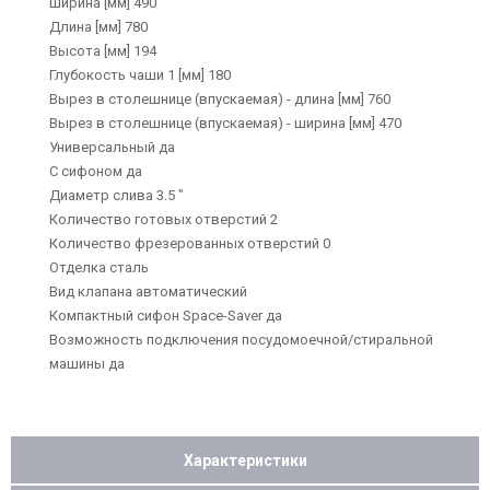
Ширина [мм] 490
Длина [мм] 780
Высота [мм] 194
Глубокость чаши 1 [мм] 180
Вырез в столешнице (впускаемая) - длина [мм] 760
Вырез в столешнице (впускаемая) - ширина [мм] 470
Универсальный да
С сифоном да
Диаметр слива 3.5 "
Количество готовых отверстий 2
Количество фрезерованных отверстий 0
Отделка сталь
Вид клапана автоматический
Компактный сифон Space-Saver да
Возможность подключения посудомоечной/стиральной
машины да
Характеристики