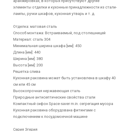
аранжировках, в которых присутствуют другие
элементы отделки и кухонные принадлежности из стали-
лампы, ручки шкафов, кухонная утварь и т. д.
Отделка: матовая сталь
Способ монтажа: Встраиваемый, под столешницей
Материал: сталь 304
Минимальная ширина шкафа [мм]: 450
Длина [мм]: 440
Ширина [мм]: 380
Высота [мм]: 200
Решетка слива
Кухонная раковина может быть установлена в шкафу 40
см или 45 см
Высокопрочная нержавеющая сталь
Природные антисептические свойства стали
Компактный сифон Space-saver m.in. сегрегация мусора
Кухонная раковина оборудована фитингами с
подключением к посудомоечной машине
Серия Эгерия