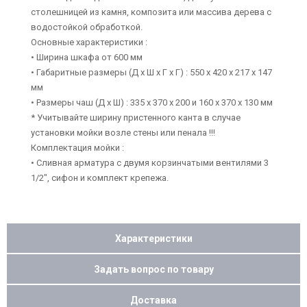
столешницей из камня, композита или массива дерева с
водостойкой обработкой.
Основные характеристики :
• Ширина шкафа от 600 мм
• Габаритные размеры (Д х Ш х Г х Г) : 550 х 420 х 217 х 147
мм
• Размеры чаш (Д х Ш) : 335 х 370 х 200 и 160 х 370 х 130 мм
* Учитывайте ширину пристенного канта в случае
установки мойки возле стены или пенала !!!
Комплектация мойки :
• Сливная арматура с двумя корзинчатыми вентилями 3
1/2", сифон и комплект крепежа.
Характеристики
Задать вопрос по товару
Доставка