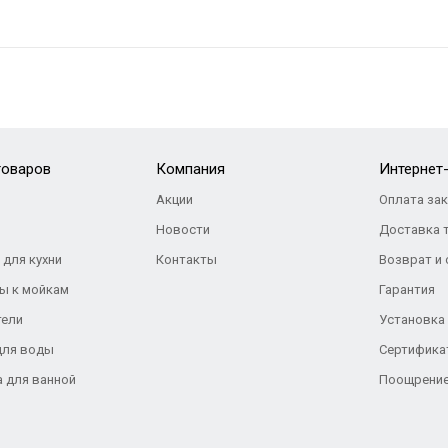
товаров
Компания
Интернет
Акции
Оплата за
Новости
Доставка 
 для кухни
Контакты
Возврат и
ы к мойкам
Гарантия
тели
Установка
для воды
Сертифика
а для ванной
Поощрение