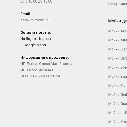
Вс с 10:00 до 18:00
Распрода
Email:
sale@mirmoyki.ru
Мойки дл
Мойки Aqu
Оставить отзыв:
На Яндекс.Картах
Мойки Arti
В Google Maps
Мойки Bla
Информация о продавце:
Мойки Dr.
ИП Дешан Олеся Михайловна
Мойки Elle
ИНН 672214674040
ОГРН 317673300021524
Мойки Ем
Мойки Flor
Мойки Ger
Мойки Gra
Мойки Iddi
Мойки Kra