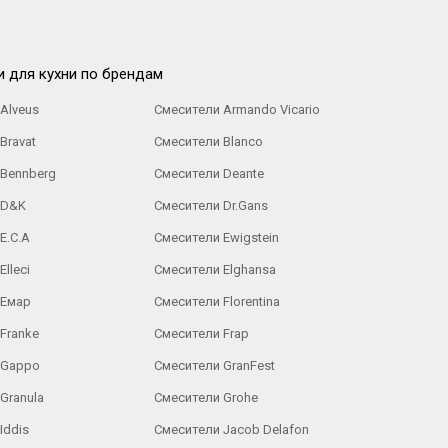
и для кухни по брендам
Alveus
Смесители Armando Vicario
Bravat
Смесители Blanco
 Bennberg
Смесители Deante
 D&K
Смесители Dr.Gans
E.C.A
Cмесители Ewigstein
lleci
Смесители Elghansa
 Емар
Смесители Florentina
Franke
Смесители Frap
 Gappo
Смесители GranFest
Granula
Смесители Grohe
Iddis
Смесители Jacob Delafon