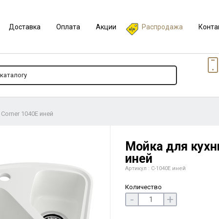
Доставка
Оплата
Акции
Распродажа
Конта
 Corner 1040E иней
Мойка для кухни
иней
Артикул : C-1040E иней
Количество
-
+