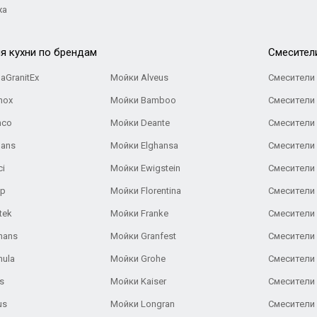
жа
я кухни по брендам
Cмесител
aGranitEx
Мойки Alveus
Смесители 
nox
Мойки Bamboo
Смесители 
nco
Мойки Deante
Смесители
Gans
Мойки Elghansa
Смесители
ci
Мойки Ewigstein
Смесители 
ар
Мойки Florentina
Смесители E
tek
Мойки Franke
Смесители
hans
Мойки Granfest
Смесители 
nula
Мойки Grohe
Смесители
s
Мойки Kaiser
Смесители 
us
Мойки Longran
Смесители 