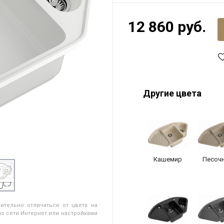
12 860 руб.
Другие цвета
Кашемир
Песоч
ительно отличаться от цвета на
о сети Интернет или настройками