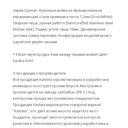
Серия Cayman. Кухонные мойки из брашированной
нержавеющей стали премиум-класса 1,2мм (ScotchBrite).
Сварная чаша, ручная работа (hand-crafted stainless steel
kitchen sink). Радиус углов чаши 10мм. Дизайнерская
система слива-перелива. Конфигурация моделей моек с
одной или двумя чашами.
* Узкая перегородка 4 мм между чашами мойки! Цвет -
Eureka Gold.
О продукции и производителе
Вся продукция Kantera спроектирована и разработана
инженерно-конструкторским бюро в Австралии и
производится на заводе «aXCaliba» (P.R.C.) под
контролем лучших австралийских специалистов.
Продукция Kantera маркируется товарной маркой
"Kantera", что дает возможность защитить ее от
подделок, проходит многоступенчатый контроль
качества и обеспечивается гарантией разработчика и