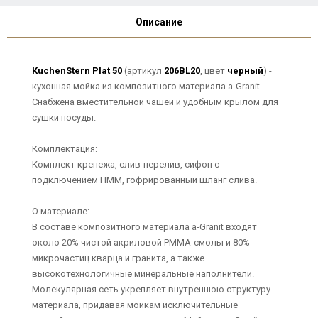
Описание
KuchenStern Plat 50
(артикул
206BL20
, цвет
черный
) -
кухонная мойка из композитного материала a-Granit.
Снабжена вместительной чашей и удобным крылом для
сушки посуды.
Комплектация:
Комплект крепежа, слив-перелив, сифон с
подключением ПММ, гофрированный шланг слива.
О материале:
В составе композитного материала a-Granit входят
около 20% чистой акриловой РММА-смолы и 80%
микрочастиц кварца и гранита, а также
высокотехнологичные минеральные наполнители.
Молекулярная сеть укрепляет внутреннюю структуру
материала, придавая мойкам исключительные