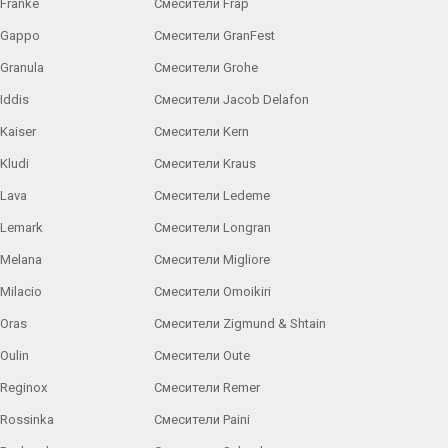
Franke
Смесители Frap
 Gappo
Смесители GranFest
Granula
Смесители Grohe
Iddis
Смесители Jacob Delafon
Kaiser
Смесители Kern
Kludi
Смесители Kraus
Lava
Смесители Ledeme
 Lemark
Смесители Longran
 Melana
Смесители Migliore
Milacio
Смесители Omoikiri
Oras
Смесители Zigmund & Shtain
Oulin
Смесители Oute
Reginox
Смесители Remer
Rossinka
Смесители Paini