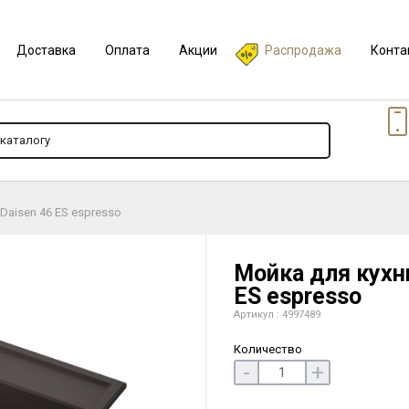
Доставка
Оплата
Акции
Распродажа
Конта
 Daisen 46 ES espresso
Мойка для кухни
ES espresso
Артикул : 4997489
Количество
-
+