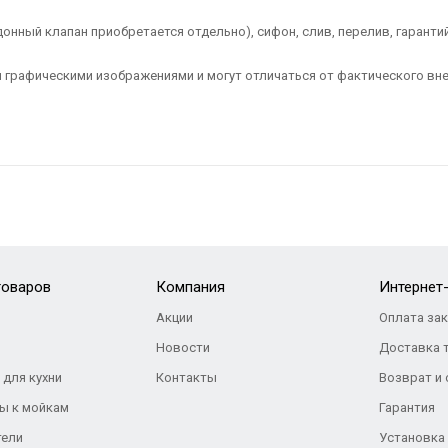
онный клапан приобретается отдельно), сифон, слив, перелив, гаранти
 графическими изображениями и могут отличаться от фактического вне
товаров
Компания
Интернет
Акции
Оплата за
Новости
Доставка 
 для кухни
Контакты
Возврат и
ы к мойкам
Гарантия
тели
Установка