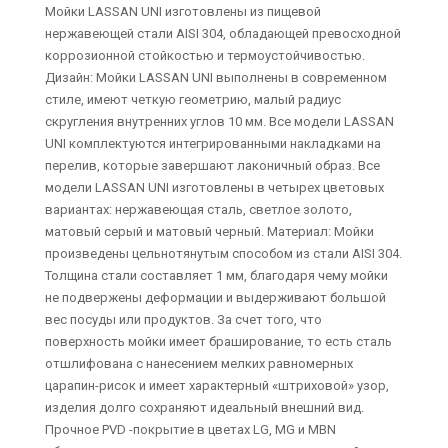
Мойки LASSAN UNI изготовлены из пищевой
нержавеющей стали AISI 304, обладающей превосходной
коррозионной стойкостью и термоустойчивостью.
Дизайн: Мойки LASSAN UNI выполнены в современном
стиле, имеют четкую геометрию, малый радиус
скругления внутренних углов 10 мм. Все модели LASSAN
UNI комплектуются интегрированными накладками на
перелив, которые завершают лаконичный образ. Все
модели LASSAN UNI изготовлены в четырех цветовых
вариантах: нержавеющая сталь, светлое золото,
матовый серый и матовый черный. Материал: Мойки
произведены цельнотянутым способом из стали AISI 304.
Толщина стали составляет 1 мм, благодаря чему мойки
не подвержены деформации и выдерживают большой
вес посуды или продуктов. За счет того, что
поверхность мойки имеет браширование, то есть сталь
отшлифована с нанесением мелких равномерных
царапин-рисок и имеет характерный «штриховой» узор,
изделия долго сохраняют идеальный внешний вид.
Прочное PVD -покрытие в цветах LG, MG и MBN