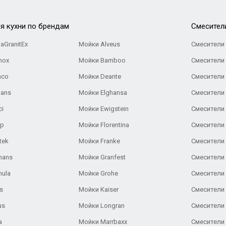
я кухни по брендам
Cмесител
aGranitEx
Мойки Alveus
Смесители 
nox
Мойки Bamboo
Смесители 
nco
Мойки Deante
Смесители
Gans
Мойки Elghansa
Смесители
ci
Мойки Ewigstein
Смесители 
ар
Мойки Florentina
Смесители E
tek
Мойки Franke
Смесители
hans
Мойки Granfest
Смесители 
nula
Мойки Grohe
Смесители
s
Мойки Kaiser
Смесители 
us
Мойки Longran
Смесители 
a
Мойки Marrbaxx
Смесители 