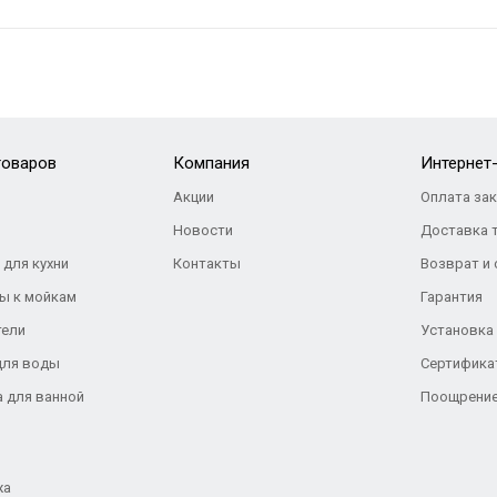
товаров
Компания
Интернет
Акции
Оплата за
Новости
Доставка 
 для кухни
Контакты
Возврат и
ы к мойкам
Гарантия
тели
Установка
для воды
Сертифика
а для ванной
Поощрение
жа