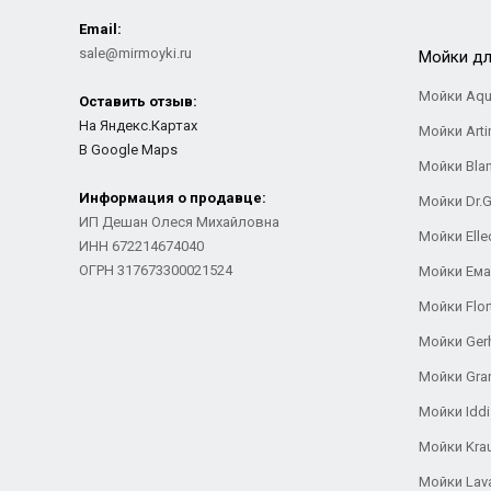
Email:
sale@mirmoyki.ru
Мойки дл
Мойки Aqu
Оставить отзыв:
На Яндекс.Картах
Мойки Arti
В Google Maps
Мойки Bla
Информация о продавце:
Мойки Dr.
ИП Дешан Олеся Михайловна
Мойки Elle
ИНН 672214674040
ОГРН 317673300021524
Мойки Ем
Мойки Flor
Мойки Ger
Мойки Gra
Мойки Iddi
Мойки Kra
Мойки Lav