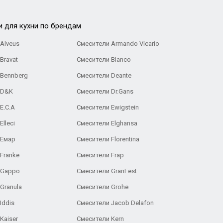
и для кухни по брендам
Alveus
Смесители Armando Vicario
Bravat
Смесители Blanco
 Bennberg
Смесители Deante
 D&K
Смесители Dr.Gans
E.C.A
Cмесители Ewigstein
lleci
Смесители Elghansa
 Емар
Смесители Florentina
Franke
Смесители Frap
 Gappo
Смесители GranFest
Granula
Смесители Grohe
Iddis
Смесители Jacob Delafon
Kaiser
Смесители Kern