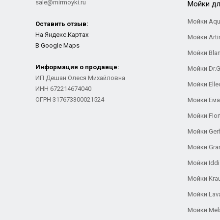
sale@mirmoyki.ru
Мойки дл
Мойки Aqu
Оставить отзыв:
На Яндекс.Картах
Мойки Arti
В Google Maps
Мойки Bla
Информация о продавце:
Мойки Dr.
ИП Дешан Олеся Михайловна
Мойки Elle
ИНН 672214674040
ОГРН 317673300021524
Мойки Ем
Мойки Flor
Мойки Ger
Мойки Gra
Мойки Iddi
Мойки Kra
Мойки Lav
Мойки Mel