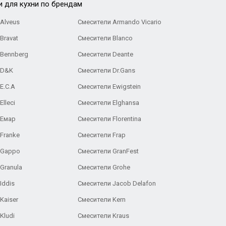
и для кухни по брендам
Alveus
Смесители Armando Vicario
Bravat
Смесители Blanco
 Bennberg
Смесители Deante
 D&K
Смесители Dr.Gans
E.C.A
Cмесители Ewigstein
lleci
Смесители Elghansa
 Емар
Смесители Florentina
Franke
Смесители Frap
 Gappo
Смесители GranFest
Granula
Смесители Grohe
Iddis
Смесители Jacob Delafon
Kaiser
Смесители Kern
Kludi
Смесители Kraus