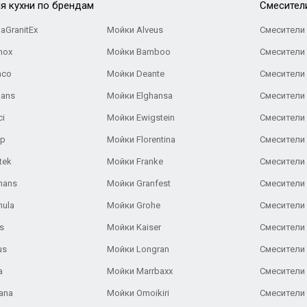
я кухни по брендам
Cмесител
aGranitEx
Мойки Alveus
Смесители 
nox
Мойки Bamboo
Смесители 
nco
Мойки Deante
Смесители
Gans
Мойки Elghansa
Смесители
ci
Мойки Ewigstein
Смесители 
ар
Мойки Florentina
Смесители E
tek
Мойки Franke
Смесители
hans
Мойки Granfest
Смесители 
nula
Мойки Grohe
Смесители
s
Мойки Kaiser
Смесители 
us
Мойки Longran
Смесители 
a
Мойки Marrbaxx
Смесители 
ana
Мойки Omoikiri
Смесители 