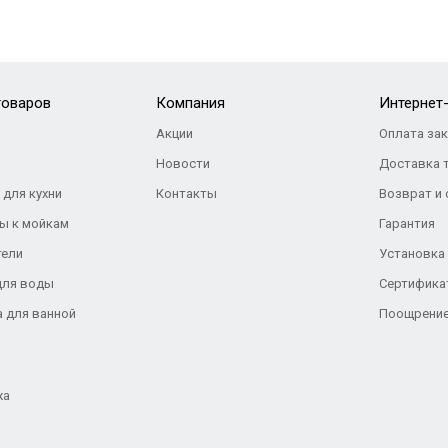
товаров
Компания
Интернет
Акции
Оплата за
Новости
Доставка 
 для кухни
Контакты
Возврат и
ы к мойкам
Гарантия
тели
Установка
для воды
Сертифика
а для ванной
Поощрение
жа