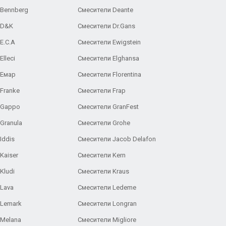
 Bennberg
Смесители Deante
 D&K
Смесители Dr.Gans
E.C.A
Cмесители Ewigstein
lleci
Смесители Elghansa
 Емар
Смесители Florentina
Franke
Смесители Frap
 Gappo
Смесители GranFest
Granula
Смесители Grohe
Iddis
Смесители Jacob Delafon
Kaiser
Смесители Kern
Kludi
Смесители Kraus
Lava
Смесители Ledeme
 Lemark
Смесители Longran
 Melana
Смесители Migliore