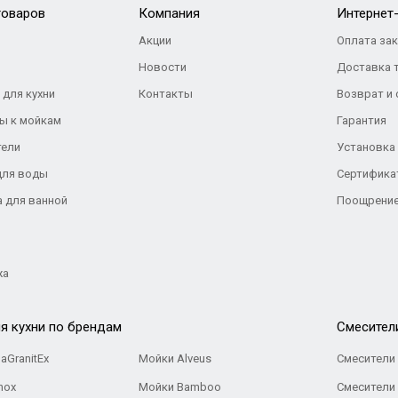
товаров
Компания
Интернет
Акции
Оплата за
Новости
Доставка 
 для кухни
Контакты
Возврат и
ы к мойкам
Гарантия
тели
Установка
для воды
Сертифика
а для ванной
Поощрение
жа
я кухни по брендам
Cмесител
aGranitEx
Мойки Alveus
Смесители 
nox
Мойки Bamboo
Смесители 