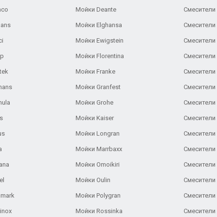
nco
Мойки Deante
Смесители
Gans
Мойки Elghansa
Смесители
ci
Мойки Ewigstein
Смесители 
ар
Мойки Florentina
Смесители E
tek
Мойки Franke
Смесители
hans
Мойки Granfest
Смесители 
nula
Мойки Grohe
Смесители
s
Мойки Kaiser
Смесители 
us
Мойки Longran
Смесители 
a
Мойки Marrbaxx
Смесители 
ana
Мойки Omoikiri
Смесители 
el
Мойки Oulin
Смесители 
lmark
Мойки Polygran
Смесители
inox
Мойки Rossinka
Смесители