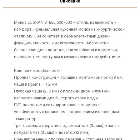
Описание
Мойка ULGRAN STEEL 500×500 — стиль, надежность и
комфорт! Премиальная кухонная мойка из хирургической
стали AISI 304 сочетает в себе элегантный дизайн,
функциональность и долговечность. Абсолютно
безопасная для здоровья, она устойчива к коррозии,
высоким температурам и механическим воздействиям.
Ключевые особенности:
Прочная конструкция – толщина монтажной полки 3 мм,
чаши и крыла – 1,2 мм
Глубокая чаша (210 мм) с плоским дном и лучами-
направляющими для быстрого стока воды
PVD-покрытие и сатинированная полировка –
устойчивость к царапинам, загрязнениям и перепадам
температур
Три готовых отверстия под смеситель (35 мм), клапан-
полуавтомат (35 мм) и дозатор (28 мм)
Брендированный плоский перелив и стильная заглушка