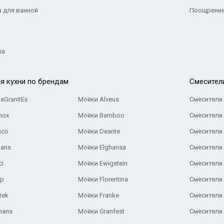
а для ванной
Поощрение
жа
я кухни по брендам
Cмесител
aGranitEx
Мойки Alveus
Смесители 
nox
Мойки Bamboo
Смесители 
nco
Мойки Deante
Смесители
Gans
Мойки Elghansa
Смесители
ci
Мойки Ewigstein
Смесители 
ар
Мойки Florentina
Смесители E
tek
Мойки Franke
Смесители
hans
Мойки Granfest
Смесители 