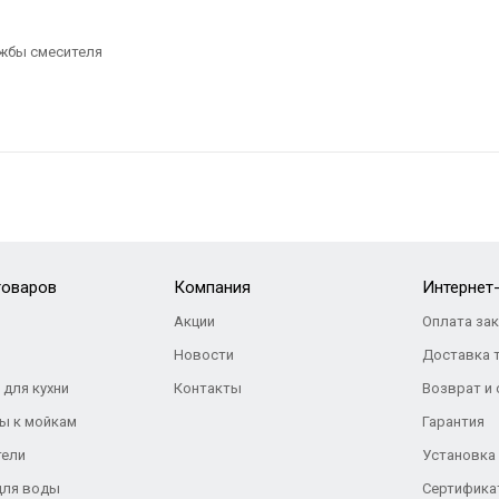
ужбы смесителя
товаров
Компания
Интернет
Акции
Оплата за
Новости
Доставка 
 для кухни
Контакты
Возврат и
ы к мойкам
Гарантия
тели
Установка
для воды
Сертифика