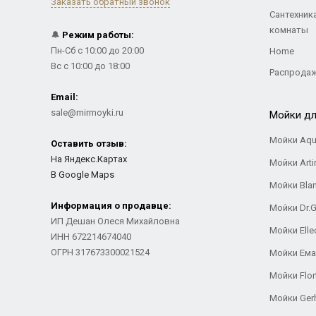
Заказать обратный звонок
Сантехник
комнаты
🔔
Режим работы:
Пн-Сб с 10:00 до 20:00
Home
Вс с 10:00 до 18:00
Распрода
Email:
sale@mirmoyki.ru
Мойки дл
Мойки Aqu
Оставить отзыв:
На Яндекс.Картах
Мойки Arti
В Google Maps
Мойки Bla
Информация о продавце:
Мойки Dr.
ИП Дешан Олеся Михайловна
Мойки Elle
ИНН 672214674040
ОГРН 317673300021524
Мойки Ем
Мойки Flor
Мойки Ger