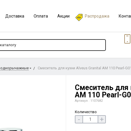
Доставка
Оплата
Акции
Распродажа
Конта
 однорычажные
Смеситель для кухни Alveus Granital AM 110 Pearl-G
Смеситель для к
AM 110 Pearl-G
Артикул : 1107682
Количество
-
+