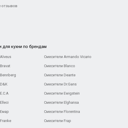
 отзывов
и для кухни по брендам
Alveus
Смесители Armando Vicario
Bravat
Смесители Blanco
 Bennberg
Смесители Deante
 D&K
Смесители Dr.Gans
E.C.A
Cмесители Ewigstein
lleci
Смесители Elghansa
 Емар
Смесители Florentina
Franke
Смесители Frap