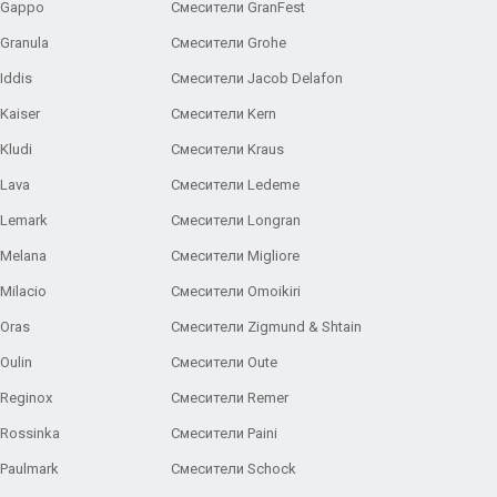
 Gappo
Смесители GranFest
Granula
Смесители Grohe
Iddis
Смесители Jacob Delafon
Kaiser
Смесители Kern
Kludi
Смесители Kraus
Lava
Смесители Ledeme
 Lemark
Смесители Longran
 Melana
Смесители Migliore
Milacio
Смесители Omoikiri
Oras
Смесители Zigmund & Shtain
Oulin
Смесители Oute
Reginox
Смесители Remer
Rossinka
Смесители Paini
Paulmark
Смесители Schock