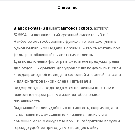
Описание
Blanco Fontas-S II
(цвет:
матовое золото
, артикул:
526694) - инновационный кухонный смеситель 3-в-1.
Наиболее востребованные функции теперь доступны в
одной уникальной модели. Fontas-S II - это смеситель под
фильтр, снабженный выдвижным изливом.
Для подключения фильтра в смесителе предусмотрены
два отдельных рычага для управления подачей питьевой
и водопроводной воды, для холодной и горячей - справа
и для фильтрованной - слева. Питьевая и
водопроводная вода подаются по разным шлангам и
выводятся через разные изливы, обеспечивая
гигиеничность.
Выдвижной излив удобно использовать, например, для
наполнения кофемашины или чайника. Также с его
помощью можно аккуратно помыть габаритную посуду и
гораздо удобнее приводить в порядок мойку.