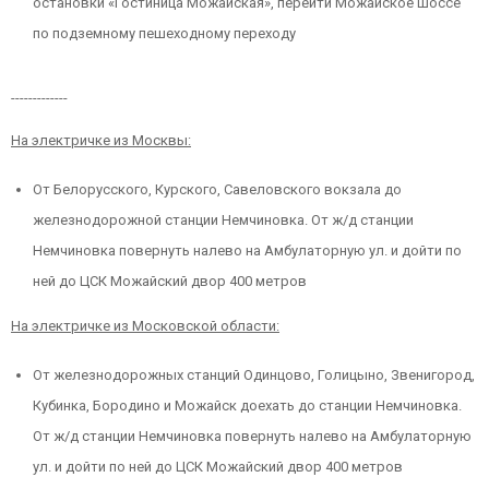
остановки «Гостиница Можайская», перейти Можайское шоссе
по подземному пешеходному переходу
-------------
На электричке из Москвы:
От Белорусского, Курского, Савеловского вокзала до
железнодорожной станции Немчиновка. От ж/д станции
Немчиновка повернуть налево на Амбулаторную ул. и дойти по
ней до ЦСК Можайский двор 400 метров
На электричке из Московской области:
От железнодорожных станций Одинцово, Голицыно, Звенигород,
Кубинка, Бородино и Можайск доехать до станции Немчиновка.
От ж/д станции Немчиновка повернуть налево на Амбулаторную
ул. и дойти по ней до ЦСК Можайский двор 400 метров