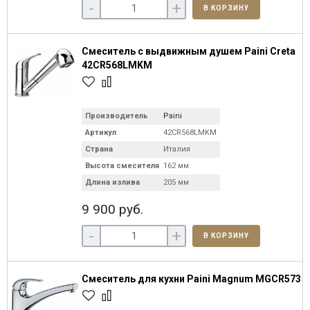
-
+
В КОРЗИНУ
Смеситель с выдвижным душем Paini Creta
42CR568LMKM
Производитель
Paini
Артикул
42CR568LMKM
Страна
Италия
Высота смесителя
162 мм
Длина излива
205 мм
9 900 руб.
-
+
В КОРЗИНУ
Смеситель для кухни Paini Magnum MGCR573