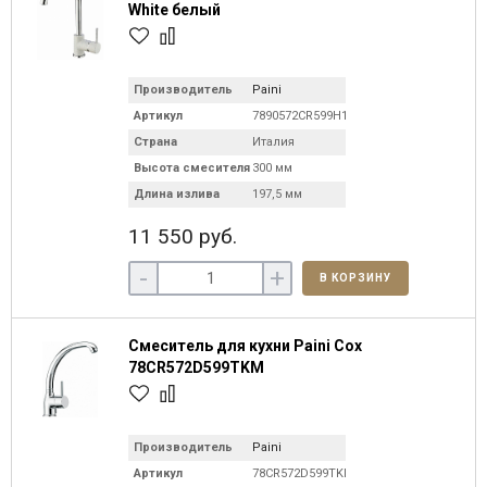
White белый
Производитель
Paini
Артикул
7890572CR599H1KM
Страна
Италия
Высота смесителя
300 мм
Длина излива
197,5 мм
11 550 руб.
-
+
В КОРЗИНУ
Смеситель для кухни Paini Cox
78CR572D599TKM
Производитель
Paini
Артикул
78CR572D599TKM