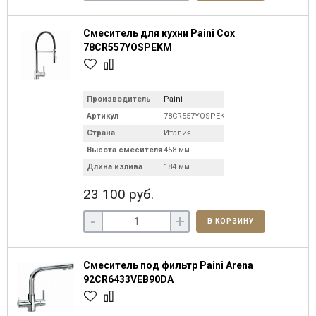
Смеситель для кухни Paini Cox
78CR557YOSPEKM
Производитель
Paini
Артикул
78CR557YOSPEKM
Страна
Италия
Высота смесителя
458 мм
Длина излива
184 мм
23 100 руб.
-
+
В КОРЗИНУ
Смеситель под фильтр Paini Arena
92CR6433VEB90DA