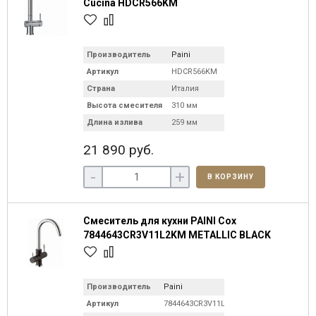
Cucina HDCR566KM
Производитель
Paini
Артикул
HDCR566KM
Страна
Италия
Высота смесителя
310 мм
Длина излива
259 мм
21 890 руб.
-
+
В КОРЗИНУ
Смеситель для кухни PAINI Cox
7844643CR3V11L2KM METALLIC BLACK
Производитель
Paini
Артикул
7844643CR3V11L2KM