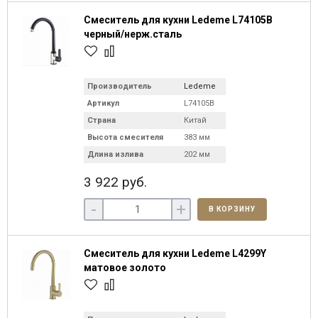
Смеситель для кухни Ledeme L74105B
черный/нерж.сталь
Производитель
Ledeme
Артикул
L74105B
Страна
Китай
Высота смесителя
383 мм
Длина излива
202 мм
3 922 руб.
-
+
В КОРЗИНУ
Смеситель для кухни Ledeme L4299Y
матовое золото