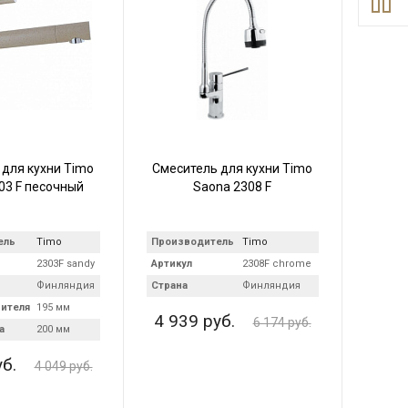
 для кухни Timo
Смеситель для кухни Timo
03 F песочный
Saona 2308 F
ель
Timo
Производитель
Timo
2303F sandy
Артикул
2308F chrome
Финляндия
Страна
Финляндия
ителя
195 мм
4 939 руб.
6 174 руб.
а
200 мм
уб.
4 049 руб.