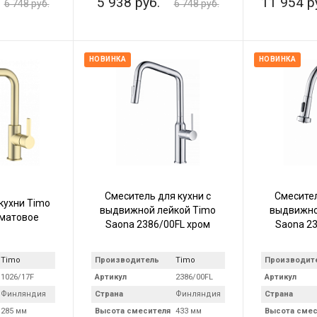
5 938 руб.
11 954 р
6 748 руб.
6 748 руб.
НОВИНКА
НОВИНКА
Смеситель для кухни с
Смесител
кухни Timo
выдвижной лейкой Timo
выдвижно
 матовое
Saona 2386/00FL хром
Saona 2
Timo
Производитель
Timo
Производит
1026/17F
Артикул
2386/00FL
Артикул
Финляндия
Страна
Финляндия
Страна
285 мм
Высота смесителя
433 мм
Высота смес