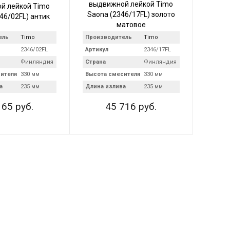
выдвижной лейкой Timo
й лейкой Timo
Saona (2346/17FL) золото
46/02FL) антик
матовое
ель
Timo
Производитель
Timo
2346/02FL
Артикул
2346/17FL
Финляндия
Страна
Финляндия
ителя
330 мм
Высота смесителя
330 мм
а
235 мм
Длина излива
235 мм
165 руб.
45 716 руб.