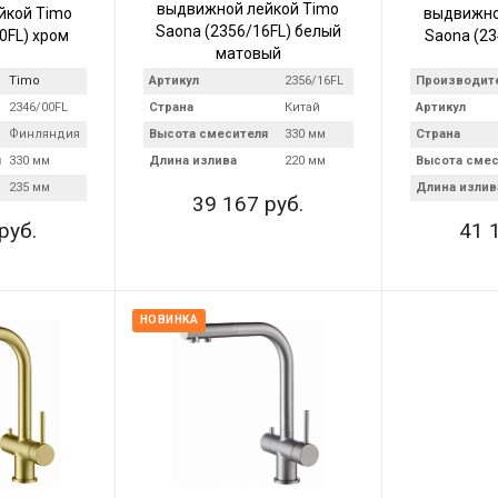
выдвижной лейкой Timo
йкой Timo
выдвижно
Saona (2356/16FL) белый
0FL) хром
Saona (23
матовый
Timo
Артикул
2356/16FL
Производит
2346/00FL
Страна
Китай
Артикул
Финляндия
Высота смесителя
330 мм
Страна
я
330 мм
Длина излива
220 мм
Высота смес
235 мм
Длина излив
39 167 руб.
руб.
41 
НОВИНКА