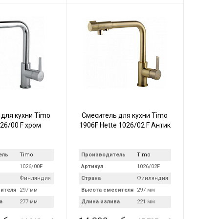
 для кухни Timo
Смеситель для кухни Timo
026/00 F хром
1906F Hette 1026/02 F Антик
ель
Timo
Производитель
Timo
1026/00F
Артикул
1026/02F
Финляндия
Страна
Финляндия
ителя
297 мм
Высота смесителя
297 мм
а
277 мм
Длина излива
221 мм