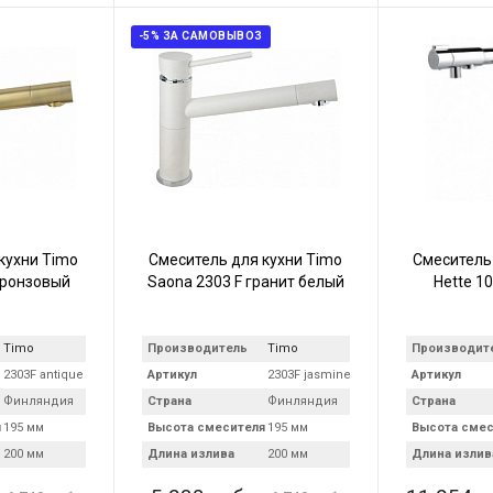
-5% ЗА САМОВЫВОЗ
кухни Timo
Смеситель для кухни Timo
Смеситель
бронзовый
Saona 2303 F гранит белый
Hette 1
Timo
Производитель
Timo
Производит
2303F antique
Артикул
2303F jasmine
Артикул
Финляндия
Страна
Финляндия
Страна
я
195 мм
Высота смесителя
195 мм
Высота смес
200 мм
Длина излива
200 мм
Длина излив