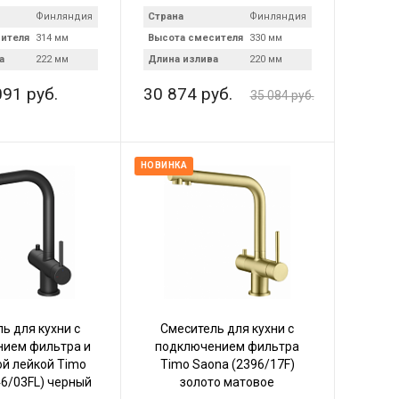
Финляндия
Страна
Финляндия
ителя
314 мм
Высота смесителя
330 мм
а
222 мм
Длина излива
220 мм
091 руб.
30 874 руб.
35 084 руб.
НОВИНКА
ь для кухни с
Смеситель для кухни с
ием фильтра и
подключением фильтра
й лейкой Timo
Timo Saona (2396/17F)
46/03FL) черный
золото матовое