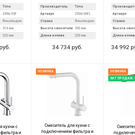
Timo
Производитель
Timo
Производит
2396/03F
Артикул
2356/00FL
Артикул
Финляндия
Страна
Финляндия
Страна
я
314 мм
Высота смесителя
330 мм
Высота смес
222 мм
Длина излива
220 мм
Длина излив
руб.
34 734 руб.
34 992 р
НОВИНКА
НОВИНКА
ХИТ ПРОДАЖ
Смеситель для кухни с
я кухни с
Смесител
подключением фильтра и
фильтра и
подключен