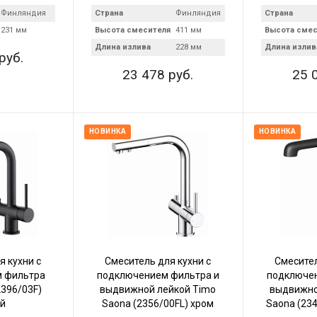
Финляндия
Страна
Финляндия
Страна
231 мм
Высота смесителя
411 мм
Высота смес
Длина излива
228 мм
Длина излив
руб.
23 478 руб.
25 
НОВИНКА
НОВИНКА
я кухни с
Смеситель для кухни с
Смесител
 фильтра
подключением фильтра и
подключен
2396/03F)
выдвижной лейкой Timo
выдвижно
й
Saona (2356/00FL) хром
Saona (23