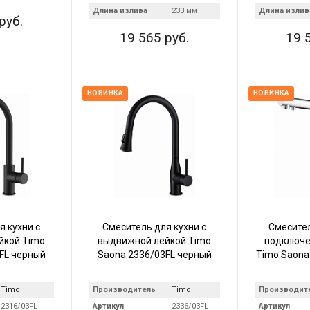
Длина излива
233 мм
Длина излив
руб.
19 565 руб.
19 
НОВИНКА
НОВИНКА
я кухни с
Смеситель для кухни с
Смесител
йкой Timo
выдвижной лейкой Timo
подключе
FL черный
Saona 2336/03FL черный
Timo Saona
Timo
Производитель
Timo
Производит
2316/03FL
Артикул
2336/03FL
Артикул