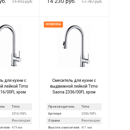
уб.
14 230 руб.
14 942 руб.
17 787 руб.
НОВИНКА
ь для кухни с
Смеситель для кухни с
й лейкой Timo
выдвижной лейкой Timo
316/00FL хром
Saona 2336/00FL хром
ель
Timo
Производитель
Timo
2316/00FL
Артикул
2336/00FL
Финляндия
Страна
Финляндия
ителя
419 мм
Высота смесителя
411 мм