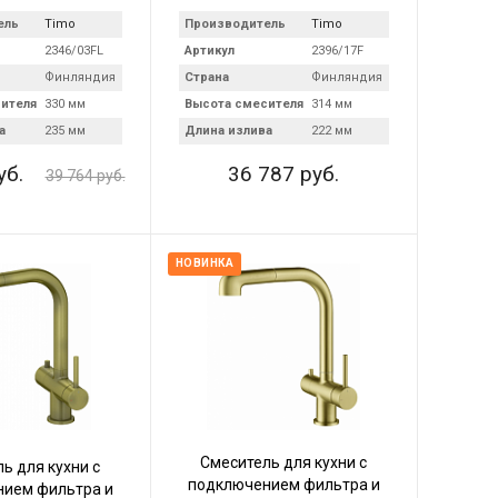
ель
Timo
Производитель
Timo
2346/03FL
Артикул
2396/17F
Финляндия
Страна
Финляндия
ителя
330 мм
Высота смесителя
314 мм
а
235 мм
Длина излива
222 мм
уб.
36 787 руб.
39 764 руб.
НОВИНКА
Смеситель для кухни с
ь для кухни с
подключением фильтра и
ием фильтра и