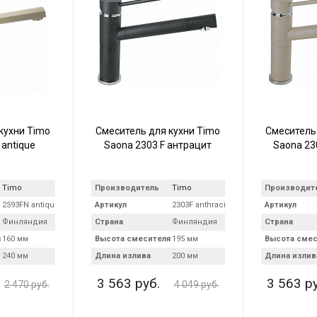
кухни Timo
Смеситель для кухни Timo
Смеситель
 antique
Saona 2303 F антрацит
Saona 23
Timo
Производитель
Timo
Производит
2593FN antique
Артикул
2303F anthracite
Артикул
Финляндия
Страна
Финляндия
Страна
я
160 мм
Высота смесителя
195 мм
Высота смес
240 мм
Длина излива
200 мм
Длина излив
3 563 руб.
3 563 р
2 470 руб.
4 049 руб.