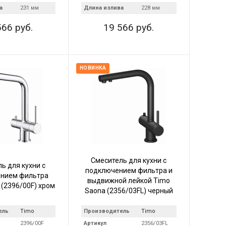
а
231 мм
Длина излива
228 мм
566 руб.
19 566 руб.
НОВИНКА
Смеситель для кухни с
ь для кухни с
подключением фильтра и
нием фильтра
выдвижной лейкой Timo
 (2396/00F) хром
Saona (2356/03FL) черный
ель
Timo
Производитель
Timo
2396/00F
Артикул
2356/03FL