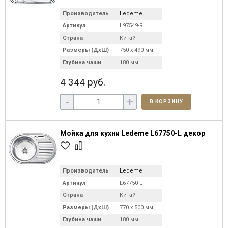
Производитель
Ledeme
Артикул
L97549-R
Страна
Китай
Размеры (ДхШ)
750 х 490 мм
Глубина чаши
180 мм
4 344 руб.
-
+
В КОРЗИНУ
Мойка для кухни Ledeme L67750-L декор
Производитель
Ledeme
Артикул
L67750-L
Страна
Китай
Размеры (ДхШ)
770 х 500 мм
Глубина чаши
180 мм