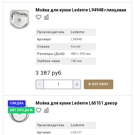
Мойка для кухни Ledeme L94948 глянцевая
Производитель
Ledeme
Артикул
L94948
Страна
Китай
Размеры (ДхШ)
480 х 490 мм
Глубина чаши
180 мм
3 387 руб.
-
+
В КОРЗИНУ
Мойка для кухни Ledeme L65151 декор
СКИДКА
ХИТ ПРОДАЖ
Производитель
Ledeme
Артикул
L65151