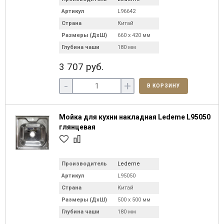
Артикул
L96642
Страна
Китай
Размеры (ДхШ)
660 х 420 мм
Глубина чаши
180 мм
3 707 руб.
-
+
В КОРЗИНУ
Мойка для кухни накладная Ledeme L95050
глянцевая
Производитель
Ledeme
Артикул
L95050
Страна
Китай
Размеры (ДхШ)
500 х 500 мм
Глубина чаши
180 мм