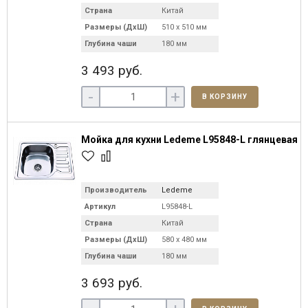
Страна
Китай
Размеры (ДхШ)
510 х 510 мм
Глубина чаши
180 мм
3 493 руб.
-
+
В КОРЗИНУ
Мойка для кухни Ledeme L95848-L глянцевая
Производитель
Ledeme
Артикул
L95848-L
Страна
Китай
Размеры (ДхШ)
580 х 480 мм
Глубина чаши
180 мм
3 693 руб.