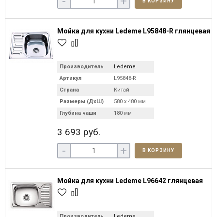
-
+
В КОРЗИНУ
Мойка для кухни Ledeme L95848-R глянцевая
Производитель
Ledeme
Артикул
L95848-R
Страна
Китай
Размеры (ДхШ)
580 х 480 мм
Глубина чаши
180 мм
3 693 руб.
-
+
В КОРЗИНУ
Мойка для кухни Ledeme L96642 глянцевая
Производитель
Ledeme