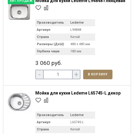
Мойка для кухни Ledeme L94848 глянцевая
ХИТ ПРОДАЖ
Производитель
Ledeme
Артикул
L94848
Страна
Китай
Размеры (ДхШ)
480 х 480 мм
Глубина чаши
180 мм
3 060 руб.
-
+
В КОРЗИНУ
Мойка для кухни Ledeme L65745-L декор
Производитель
Ledeme
Артикул
L65745-L
Страна
Китай