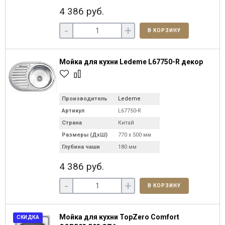
4 386 руб.
-
+
В КОРЗИНУ
Мойка для кухни Ledeme L67750-R декор
Производитель
Ledeme
Артикул
L67750-R
Страна
Китай
Размеры (ДхШ)
770 х 500 мм
Глубина чаши
180 мм
4 386 руб.
-
+
В КОРЗИНУ
Мойка для кухни TopZero Comfort
СКИДКА