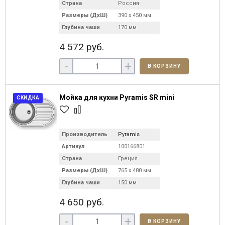
Страна
Россия
Размеры (ДхШ)
390 х 450 мм
Глубина чаши
170 мм
4 572 руб.
-
+
В КОРЗИНУ
Мойка для кухни Pyramis SR mini
СКИДКА
Производитель
Pyramis
Артикул
100166801
Страна
Греция
Размеры (ДхШ)
765 х 480 мм
Глубина чаши
150 мм
4 650 руб.
-
+
В КОРЗИНУ