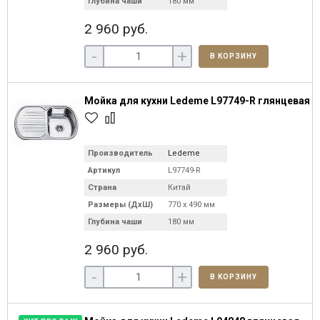
Глубина чаши
180 мм
2 960 руб.
-
+
В КОРЗИНУ
Мойка для кухни Ledeme L97749-R глянцевая
Производитель
Ledeme
Артикул
L97749-R
Страна
Китай
Размеры (ДхШ)
770 х 490 мм
Глубина чаши
180 мм
2 960 руб.
-
+
В КОРЗИНУ