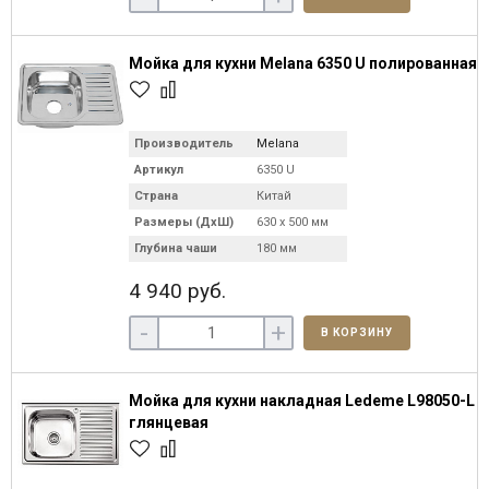
Мойка для кухни Melana 6350 U полированная
Производитель
Melana
Артикул
6350 U
Страна
Китай
Размеры (ДхШ)
630 х 500 мм
Глубина чаши
180 мм
4 940 руб.
-
+
В КОРЗИНУ
Мойка для кухни накладная Ledeme L98050-L
глянцевая