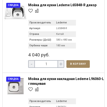
Мойка для кухни Ledeme L65848-R декор
СКИДКА
Производитель
Ledeme
Артикул
L65848-R
Страна
Китай
Размеры (ДхШ)
580 х 480 мм
Глубина чаши
180 мм
4 040 руб.
-
+
В КОРЗИНУ
Мойка для кухни накладная Ledeme L96060-L
СКИДКА
глянцевая
Производитель
Ledeme
Артикул
L96060-L