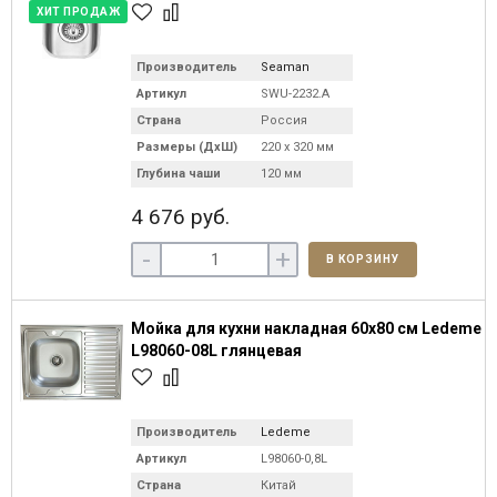
ХИТ ПРОДАЖ
Производитель
Seaman
Артикул
SWU-2232.A
Страна
Россия
Размеры (ДхШ)
220 х 320 мм
Глубина чаши
120 мм
4 676 руб.
-
+
В КОРЗИНУ
Мойка для кухни накладная 60x80 см Ledeme
L98060-08L глянцевая
Производитель
Ledeme
Артикул
L98060-0,8L
Страна
Китай