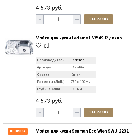
4 673 руб.
-
+
В КОРЗИНУ
Мойка для кухни Ledeme L67549-R декор
Производитель
Ledeme
Артикул
L67549-R
Страна
Китай
Размеры (ДхШ)
750 х 490 мм
Глубина чаши
180 мм
4 673 руб.
-
+
В КОРЗИНУ
Мойка для кухни Seaman Eco Wien SWU-2232
НОВИНКА