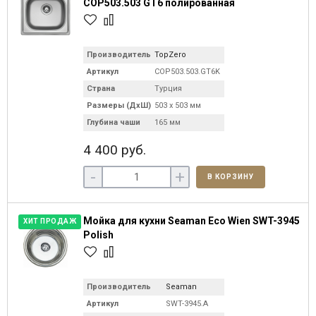
COP503.503 GT6 полированная
Производитель
TopZero
Артикул
COP503.503.GT6K
Страна
Турция
Размеры (ДхШ)
503 х 503 мм
Глубина чаши
165 мм
4 400 руб.
-
+
В КОРЗИНУ
Мойка для кухни Seaman Eco Wien SWT-3945
ХИТ ПРОДАЖ
Polish
Производитель
Seaman
Артикул
SWT-3945.A