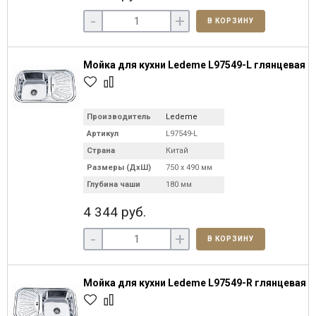
-
+
В КОРЗИНУ
Мойка для кухни Ledeme L97549-L глянцевая
Производитель
Ledeme
Артикул
L97549-L
Страна
Китай
Размеры (ДхШ)
750 х 490 мм
Глубина чаши
180 мм
4 344 руб.
-
+
В КОРЗИНУ
Мойка для кухни Ledeme L97549-R глянцевая