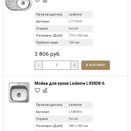
Производитель
Ledeme
Артикул
L77750-R
Страна
Китай
Размеры (ДхШ)
770 х 500 мм
Глубина чаши
180 мм
3 806 руб.
-
+
В КОРЗИНУ
Мойка для кухни Ledeme L93838-6
Производитель
Ledeme
Артикул
L93838-6
Страна
Китай
Размеры (ДхШ)
380 х 380 мм