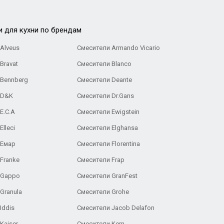
и для кухни по брендам
Alveus
Смесители Armando Vicario
Bravat
Смесители Blanco
 Bennberg
Смесители Deante
 D&K
Смесители Dr.Gans
E.C.A
Cмесители Ewigstein
lleci
Смесители Elghansa
 Емар
Смесители Florentina
Franke
Смесители Frap
 Gappo
Смесители GranFest
Granula
Смесители Grohe
Iddis
Смесители Jacob Delafon
Kaiser
Смесители Kern