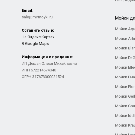
Email:
sale@mirmoyki.ru
Мойки дл
Мойки Aqu
Оставить отзыв:
На Яндекс.Картах
Мойки Arti
В Google Maps
Мойки Bla
Информация о продавце:
Мойки Dr.
ИП Дешан Олеся Михайловна
Мойки Elle
ИНН 672214674040
ОГРН 317673300021524
Мойки Ем
Мойки Flor
Мойки Ger
Мойки Gra
Мойки Iddi
Мойки Kra
Мойки Lav