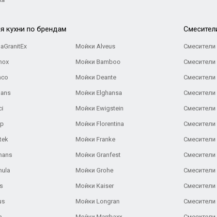
я кухни по брендам
Cмесител
aGranitEx
Мойки Alveus
Смесители 
nox
Мойки Bamboo
Смесители 
nco
Мойки Deante
Смесители
Gans
Мойки Elghansa
Смесители
ci
Мойки Ewigstein
Смесители 
ар
Мойки Florentina
Смесители E
tek
Мойки Franke
Смесители
hans
Мойки Granfest
Смесители 
nula
Мойки Grohe
Смесители
s
Мойки Kaiser
Смесители 
us
Мойки Longran
Смесители 
a
Мойки Marrbaxx
Смесители 