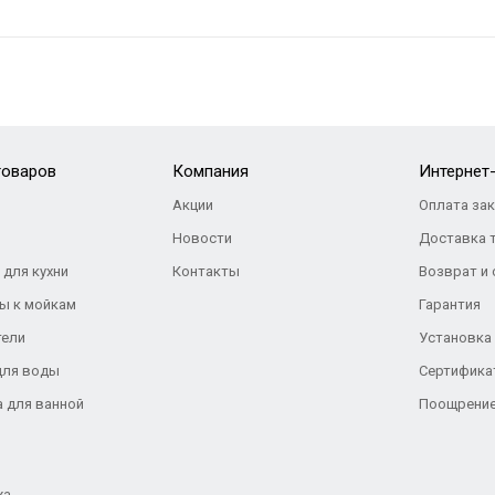
товаров
Компания
Интернет
Акции
Оплата за
Новости
Доставка 
 для кухни
Контакты
Возврат и
ы к мойкам
Гарантия
тели
Установка
для воды
Сертифика
а для ванной
Поощрение
жа