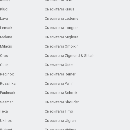
Kludi
Смесители Kraus
Lava
Смесители Ledeme
 Lemark
Смесители Longran
 Melana
Смесители Migliore
Milacio
Смесители Omoikiri
Oras
Смесители Zigmund & Shtain
Oulin
Смесители Oute
Reginox
Смесители Remer
Rossinka
Смесители Paini
Paulmark
Смесители Schock
 Seaman
Смесители Shouder
Teka
Смесители Timo
Ukinox
Смесители Ulgran
 Webert
Смесители Vidima