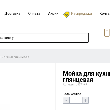
Доставка
Оплата
Акции
Распродажа
Конта
L97749-R глянцевая
Мойка для кухн
глянцевая
Артикул : L97749-R
Количество
-
+