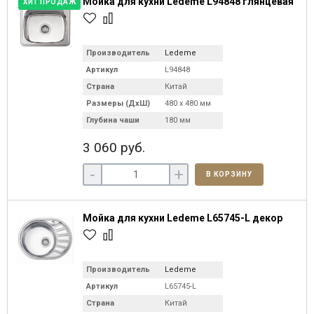
Мойка для кухни Ledeme L94848 глянцевая
ХИТ ПРОДАЖ
Производитель
Ledeme
Артикул
L94848
Страна
Китай
Размеры (ДхШ)
480 х 480 мм
Глубина чаши
180 мм
3 060 руб.
-
+
В КОРЗИНУ
Мойка для кухни Ledeme L65745-L декор
Производитель
Ledeme
Артикул
L65745-L
Страна
Китай