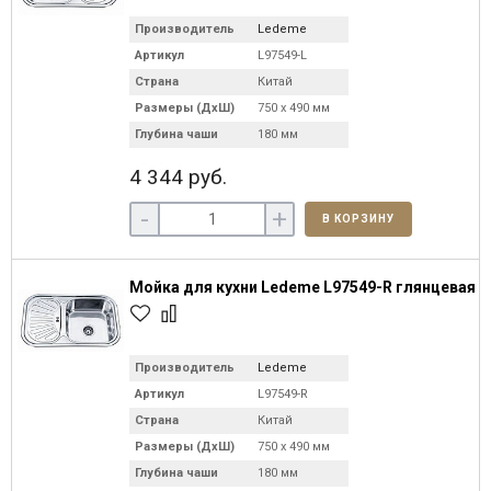
Производитель
Ledeme
Артикул
L97549-L
Страна
Китай
Размеры (ДхШ)
750 х 490 мм
Глубина чаши
180 мм
4 344 руб.
-
+
В КОРЗИНУ
Мойка для кухни Ledeme L97549-R глянцевая
Производитель
Ledeme
Артикул
L97549-R
Страна
Китай
Размеры (ДхШ)
750 х 490 мм
Глубина чаши
180 мм