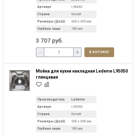
Артикул
L96642
Страна
Китай
Размеры (ДхШ)
660 х 420 мм
Глубина чаши
180 мм
3 707 руб.
-
+
В КОРЗИНУ
Мойка для кухни накладная Ledeme L95050
глянцевая
Производитель
Ledeme
Артикул
L95050
Страна
Китай
Размеры (ДхШ)
500 х 500 мм
Глубина чаши
180 мм