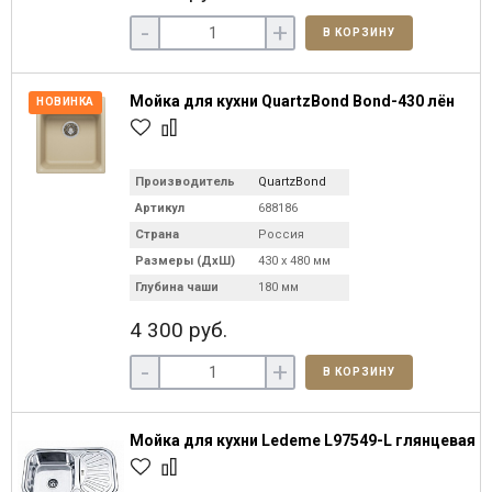
-
+
В КОРЗИНУ
Мойка для кухни QuartzBond Bond-430 лён
НОВИНКА
Производитель
QuartzBond
Артикул
688186
Страна
Россия
Размеры (ДхШ)
430 х 480 мм
Глубина чаши
180 мм
4 300 руб.
-
+
В КОРЗИНУ
Мойка для кухни Ledeme L97549-L глянцевая