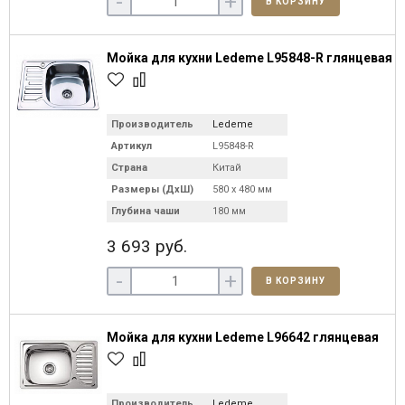
-
+
В КОРЗИНУ
Мойка для кухни Ledeme L95848-R глянцевая
Производитель
Ledeme
Артикул
L95848-R
Страна
Китай
Размеры (ДхШ)
580 х 480 мм
Глубина чаши
180 мм
3 693 руб.
-
+
В КОРЗИНУ
Мойка для кухни Ledeme L96642 глянцевая
Производитель
Ledeme