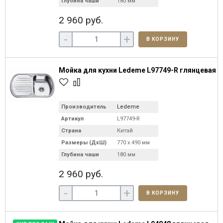
Глубина чаши
180 мм
2 960 руб.
-
+
В КОРЗИНУ
Мойка для кухни Ledeme L97749-R глянцевая
Производитель
Ledeme
Артикул
L97749-R
Страна
Китай
Размеры (ДхШ)
770 х 490 мм
Глубина чаши
180 мм
2 960 руб.
-
+
В КОРЗИНУ