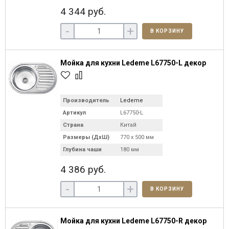
4 344 руб.
-
+
В КОРЗИНУ
Мойка для кухни Ledeme L67750-L декор
Производитель
Ledeme
Артикул
L67750-L
Страна
Китай
Размеры (ДхШ)
770 х 500 мм
Глубина чаши
180 мм
4 386 руб.
-
+
В КОРЗИНУ
Мойка для кухни Ledeme L67750-R декор