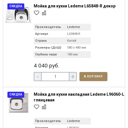
Мойка для кухни Ledeme L65848-R декор
СКИДКА
Производитель
Ledeme
Артикул
L65848-R
Страна
Китай
Размеры (ДхШ)
580 х 480 мм
Глубина чаши
180 мм
4 040 руб.
-
+
В КОРЗИНУ
Мойка для кухни накладная Ledeme L96060-L
СКИДКА
глянцевая
Производитель
Ledeme
Артикул
L96060-L