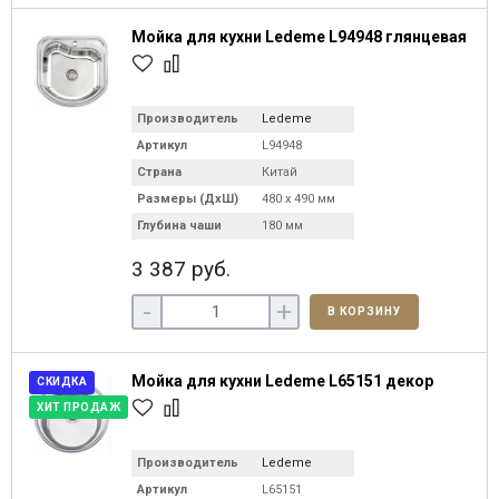
Мойка для кухни Ledeme L94948 глянцевая
Производитель
Ledeme
Артикул
L94948
Страна
Китай
Размеры (ДхШ)
480 х 490 мм
Глубина чаши
180 мм
3 387 руб.
-
+
В КОРЗИНУ
Мойка для кухни Ledeme L65151 декор
СКИДКА
ХИТ ПРОДАЖ
Производитель
Ledeme
Артикул
L65151