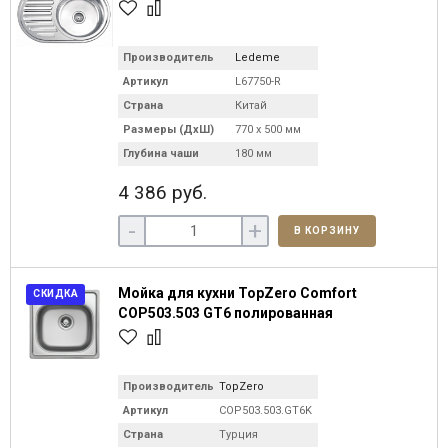
Производитель
Ledeme
Артикул
L67750-R
Страна
Китай
Размеры (ДхШ)
770 х 500 мм
Глубина чаши
180 мм
4 386 руб.
-
+
В КОРЗИНУ
Мойка для кухни TopZero Comfort
СКИДКА
COP503.503 GT6 полированная
Производитель
TopZero
Артикул
COP503.503.GT6K
Страна
Турция