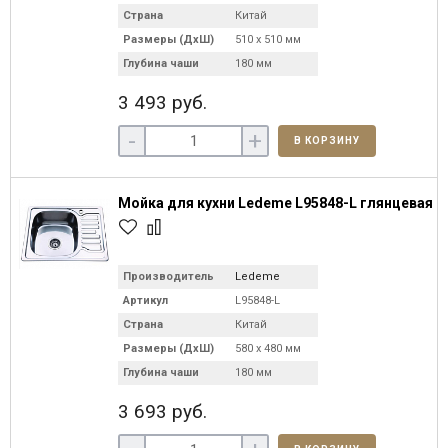
Страна
Китай
Размеры (ДхШ)
510 х 510 мм
Глубина чаши
180 мм
3 493 руб.
-
+
В КОРЗИНУ
Мойка для кухни Ledeme L95848-L глянцевая
Производитель
Ledeme
Артикул
L95848-L
Страна
Китай
Размеры (ДхШ)
580 х 480 мм
Глубина чаши
180 мм
3 693 руб.