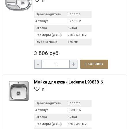
Производитель
Ledeme
Артикул
L77750-R
Страна
Китай
Размеры (ДхШ)
770 х 500 мм
Глубина чаши
180 мм
3 806 руб.
-
+
В КОРЗИНУ
Мойка для кухни Ledeme L93838-6
Производитель
Ledeme
Артикул
L93838-6
Страна
Китай
Размеры (ДхШ)
380 х 380 мм