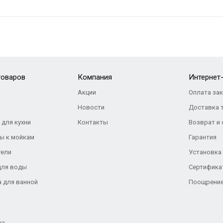
товаров
Компания
Интернет
Акции
Оплата за
Новости
Доставка 
 для кухни
Контакты
Возврат и
ы к мойкам
Гарантия
тели
Установка
для воды
Сертифика
а для ванной
Поощрение
жа