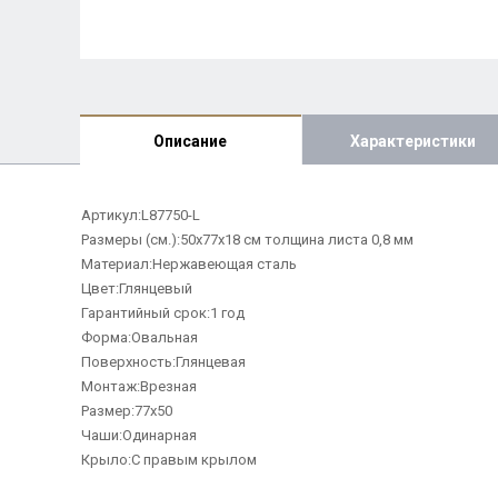
Описание
Характеристики
Артикул:L87750-L
Размеры (см.):50x77x18 см толщина листа 0,8 мм
Материал:Нержавеющая сталь
Цвет:Глянцевый
Гарантийный срок:1 год
Форма:Овальная
Поверхность:Глянцевая
Монтаж:Врезная
Размер:77x50
Чаши:Одинарная
Крыло:С правым крылом