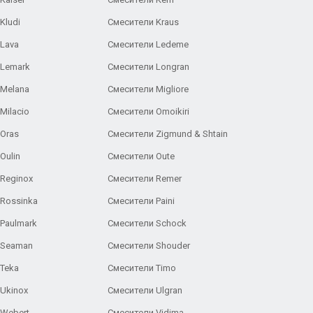
Kludi
Смесители Kraus
Lava
Смесители Ledeme
 Lemark
Смесители Longran
 Melana
Смесители Migliore
Milacio
Смесители Omoikiri
Oras
Смесители Zigmund & Shtain
Oulin
Смесители Oute
Reginox
Смесители Remer
Rossinka
Смесители Paini
Paulmark
Смесители Schock
 Seaman
Смесители Shouder
Teka
Смесители Timo
Ukinox
Смесители Ulgran
 Webert
Смесители Vidima