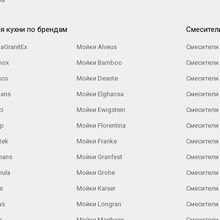
я кухни по брендам
Cмесител
aGranitEx
Мойки Alveus
Смесители 
nox
Мойки Bamboo
Смесители 
nco
Мойки Deante
Смесители
Gans
Мойки Elghansa
Смесители
ci
Мойки Ewigstein
Смесители 
ар
Мойки Florentina
Смесители E
tek
Мойки Franke
Смесители
hans
Мойки Granfest
Смесители 
nula
Мойки Grohe
Смесители
s
Мойки Kaiser
Смесители 
us
Мойки Longran
Смесители 
a
Мойки Marrbaxx
Смесители 