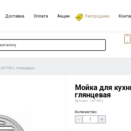
Доставка
Оплата
Акции
Распродажа
Конта
L87750-L глянцевая
Мойка для кухн
глянцевая
Артикул : L87750-L
Количество
-
+