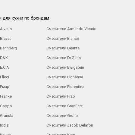
и для кухни по брендам
Alveus
Смесители Armando Vicario
Bravat
Смесители Blanco
 Bennberg
Смесители Deante
 D&K
Смесители Dr.Gans
E.C.A
Cмесители Ewigstein
lleci
Смесители Elghansa
 Емар
Смесители Florentina
Franke
Смесители Frap
 Gappo
Смесители GranFest
Granula
Смесители Grohe
Iddis
Смесители Jacob Delafon
Kaiser
Смесители Kern