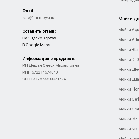
Email:
sale@mirmoyki.ru
Мойки дл
Мойки Aqu
Оставить отзыв:
На Яндекс.Картах
Мойки Arti
В Google Maps
Мойки Bla
Информация о продавце:
Мойки Dr.
ИП Дешан Олеся Михайловна
Мойки Elle
ИНН 672214674040
ОГРН 317673300021524
Мойки Ем
Мойки Flor
Мойки Ger
Мойки Gra
Мойки Iddi
Мойки Kra
Мойки Lav