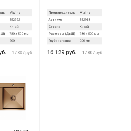
ель
Mixline
Производитель
Mixline
552922
Артикул
552918
Китай
Страна
Китай
хШ)
780 х 500 мм
Размеры (ДхШ)
780 х 500 мм
и
200
Глубина чаши
200 мм
уб.
16 129 руб.
17 807 руб.
17 807 руб.