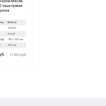
 кухни MIXLINE
0 чаша правая
ронза
ель
Mixline
552920
Китай
хШ)
780 х 500 мм
и
200 мм
уб.
17 807 руб.