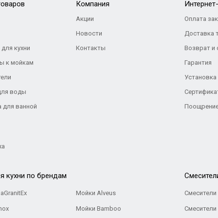
товаров
Компания
Интернет
Акции
Оплата за
Новости
Доставка 
 для кухни
Контакты
Возврат и
ы к мойкам
Гарантия
тели
Установка
для воды
Сертифика
а для ванной
Поощрение
жа
я кухни по брендам
Cмесител
aGranitEx
Мойки Alveus
Смесители 
nox
Мойки Bamboo
Смесители 