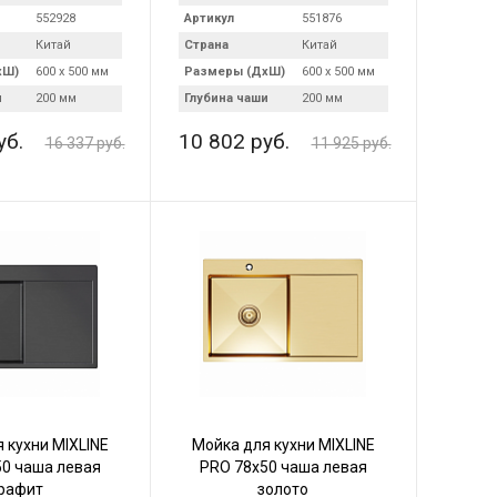
552928
Артикул
551876
Китай
Страна
Китай
хШ)
600 х 500 мм
Размеры (ДхШ)
600 х 500 мм
и
200 мм
Глубина чаши
200 мм
уб.
10 802 руб.
16 337 руб.
11 925 руб.
 кухни MIXLINE
Мойка для кухни MIXLINE
0 чаша левая
PRO 78х50 чаша левая
рафит
золото