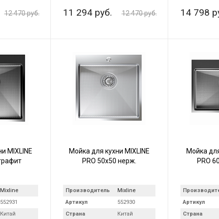
11 294 руб.
14 798 р
12 470 руб.
12 470 руб.
ни MIXLINE
Мойка для кухни MIXLINE
Мойка для
графит
PRO 50х50 нерж.
PRO 60
Mixline
Производитель
Mixline
Производит
552931
Артикул
552930
Артикул
Китай
Страна
Китай
Страна