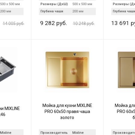
500 х 500 мм
Размеры (ДхШ)
500 х 500 мм
Размеры (Д
200 мм
Глубина чаши
200 мм
Глубина чаш
9 282 руб.
13 691 р
14 005 руб.
10 248 руб.
Мойка для кухни MIXLINE
Мойка для
ни MIXLINE
PRO 60х50 правя чаша
PRO 60х5
х46
золото
б
Mixline
Производитель
Mixline
Производит