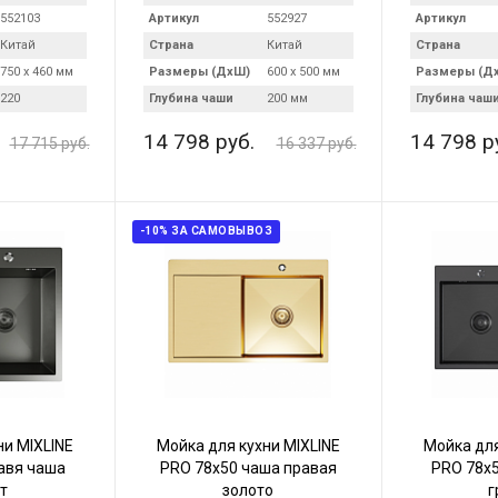
552103
Артикул
552927
Артикул
Китай
Страна
Китай
Страна
750 х 460 мм
Размеры (ДхШ)
600 х 500 мм
Размеры (Д
220
Глубина чаши
200 мм
Глубина чаш
14 798 руб.
14 798 р
17 715 руб.
16 337 руб.
-10% ЗА САМОВЫВОЗ
ни MIXLINE
Мойка для кухни MIXLINE
Мойка для
авя чаша
PRO 78х50 чаша правая
PRO 78х5
т
золото
г