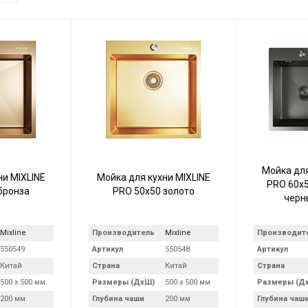
Мойка для
ни MIXLINE
Мойка для кухни MIXLINE
PRO 60х5
бронза
PRO 50х50 золото
черн
Mixline
Производитель
Mixline
Производит
550549
Артикул
550548
Артикул
Китай
Страна
Китай
Страна
500 х 500 мм
Размеры (ДхШ)
500 х 500 мм
Размеры (Д
200 мм
Глубина чаши
200 мм
Глубина чаш