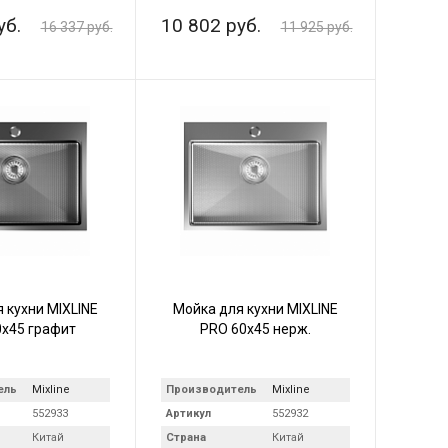
уб.
10 802 руб.
16 337 руб.
11 925 руб.
 кухни MIXLINE
Мойка для кухни MIXLINE
х45 графит
PRO 60х45 нерж.
ель
Mixline
Производитель
Mixline
552933
Артикул
552932
Китай
Страна
Китай