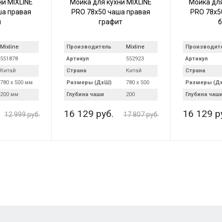
ни MIXLINE
Мойка для кухни MIXLINE
Мойка для
ша правая
PRO 78х50 чаша правая
PRO 78х5
н
графит
б
Mixline
Производитель
Mixline
Производит
551878
Артикул
552923
Артикул
Китай
Страна
Китай
Страна
780 х 500 мм
Размеры (ДхШ)
780 х 500
Размеры (Д
200 мм
Глубина чаши
200
Глубина чаш
16 129 руб.
16 129 р
12 999 руб.
17 807 руб.