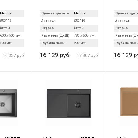
Mixline
Производитель
Mixline
Производит
552929
Артикул
552919
Артикул
Китай
Страна
Китай
Страна
600 х 500 мм
Размеры (ДхШ)
780 х 500 мм
Размеры (Д
200 мм
Глубина чаши
200 мм
Глубина чаш
16 129 руб.
16 129 р
16 337 руб.
17 807 руб.