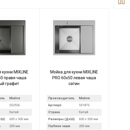
 кухни MIXLINE
Мойка для кухни MIXLINE
0 правя чаша
PRO 60х50 левая чаша
ый графит
сатин
ель
Mixline
Производитель
Mixline
552926
Артикул
551875
Китай
Страна
Китай
хШ)
600 х 500 мм
Размеры (ДхШ)
600 х 500 мм
и
200 мм
Глубина чаши
200 мм