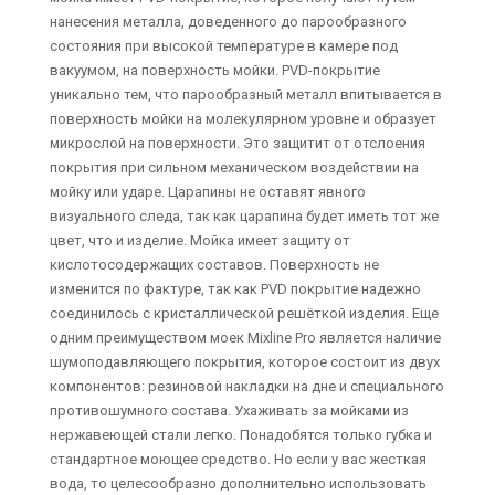
нанесения металла, доведенного до парообразного
состояния при высокой температуре в камере под
вакуумом, на поверхность мойки. PVD-покрытие
уникально тем, что парообразный металл впитывается в
поверхность мойки на молекулярном уровне и образует
микрослой на поверхности. Это защитит от отслоения
покрытия при сильном механическом воздействии на
мойку или ударе. Царапины не оставят явного
визуального следа, так как царапина будет иметь тот же
цвет, что и изделие. Мойка имеет защиту от
кислотосодержащих составов. Поверхность не
изменится по фактуре, так как PVD покрытие надежно
соединилось с кристаллической решёткой изделия. Еще
одним преимуществом моек Mixline Pro является наличие
шумоподавляющего покрытия, которое состоит из двух
компонентов: резиновой накладки на дне и специального
противошумного состава. Ухаживать за мойками из
нержавеющей стали легко. Понадобятся только губка и
стандартное моющее средство. Но если у вас жесткая
вода, то целесообразно дополнительно использовать