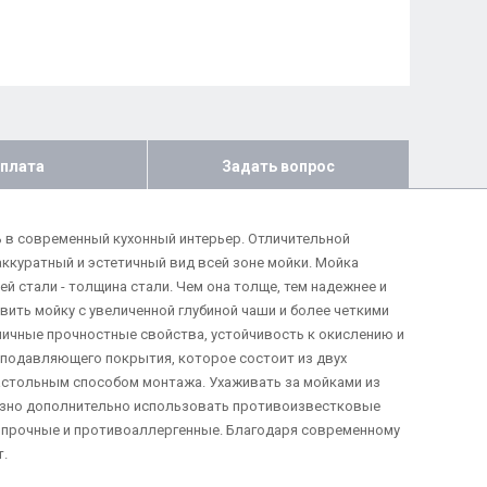
плата
Задать вопрос
ь в современный кухонный интерьер. Отличительной
аккуратный и эстетичный вид всей зоне мойки. Мойка
й стали - толщина стали. Чем она толще, тем надежнее и
вить мойку с увеличенной глубиной чаши и более четкими
личные прочностные свойства, устойчивость к окислению и
умоподавляющего покрытия, которое состоит из двух
настольным способом монтажа. Ухаживать за мойками из
разно дополнительно использовать противоизвестковые
е, прочные и противоаллергенные. Благодаря современному
.