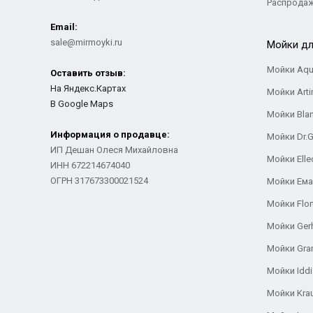
Распрода
Email:
sale@mirmoyki.ru
Мойки дл
Мойки Aqu
Оставить отзыв:
На Яндекс.Картах
Мойки Arti
В Google Maps
Мойки Bla
Информация о продавце:
Мойки Dr.
ИП Дешан Олеся Михайловна
Мойки Elle
ИНН 672214674040
ОГРН 317673300021524
Мойки Ем
Мойки Flor
Мойки Ger
Мойки Gra
Мойки Iddi
Мойки Kra