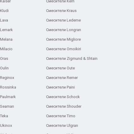
Kaiser
Смесители Kern
Kludi
Смесители Kraus
Lava
Смесители Ledeme
 Lemark
Смесители Longran
 Melana
Смесители Migliore
Milacio
Смесители Omoikiri
Oras
Смесители Zigmund & Shtain
Oulin
Смесители Oute
Reginox
Смесители Remer
Rossinka
Смесители Paini
Paulmark
Смесители Schock
 Seaman
Смесители Shouder
Teka
Смесители Timo
Ukinox
Смесители Ulgran