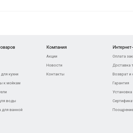
товаров
Компания
Интернет
Акции
Оплата за
Новости
Доставка 
 для кухни
Контакты
Возврат и
ы к мойкам
Гарантия
тели
Установка
для воды
Сертифика
а для ванной
Поощрение