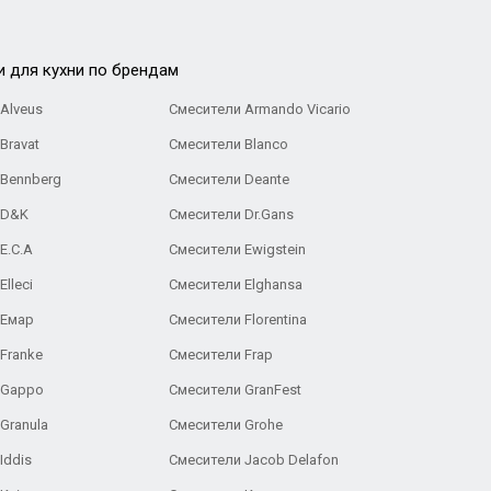
и для кухни по брендам
Alveus
Смесители Armando Vicario
Bravat
Смесители Blanco
 Bennberg
Смесители Deante
 D&K
Смесители Dr.Gans
E.C.A
Cмесители Ewigstein
lleci
Смесители Elghansa
 Емар
Смесители Florentina
Franke
Смесители Frap
 Gappo
Смесители GranFest
Granula
Смесители Grohe
Iddis
Смесители Jacob Delafon