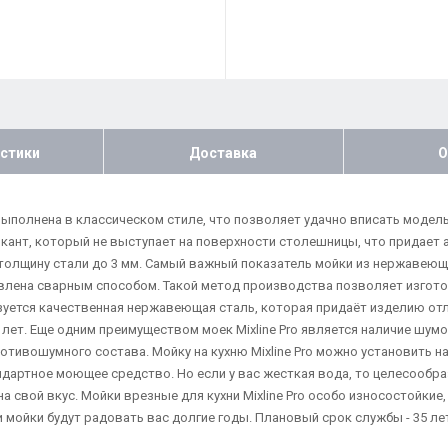
стики
Доставка
О
 выполнена в классическом стиле, что позволяет удачно вписать модел
й кант, который не выступает на поверхности столешницы, что придает 
 толщину стали до 3 мм. Самый важный показатель мойки из нержавеюще
товлена сварным способом. Такой метод производства позволяет изгото
ьзуется качественная нержавеющая сталь, которая придаёт изделию от
- 5 лет. Еще одним преимуществом моек Mixline Pro является наличие ш
ротивошумного состава. Мойку на кухню Mixline Pro можно установить 
андартное моющее средство. Но если у вас жесткая вода, то целесооб
а свой вкус. Мойки врезные для кухни Mixline Pro особо износостойки
мойки будут радовать вас долгие годы. Плановый срок службы - 35 лет