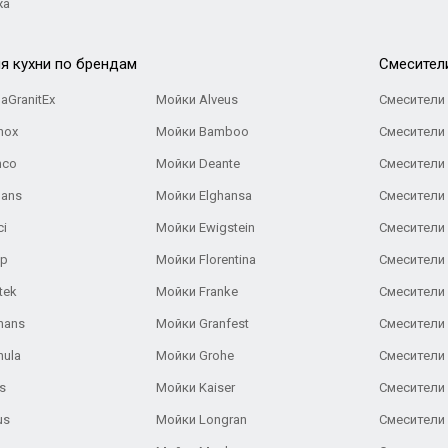
жа
я кухни по брендам
Cмесител
aGranitEx
Мойки Alveus
Смесители 
nox
Мойки Bamboo
Смесители 
nco
Мойки Deante
Смесители
Gans
Мойки Elghansa
Смесители
ci
Мойки Ewigstein
Смесители 
ар
Мойки Florentina
Смесители E
tek
Мойки Franke
Смесители
hans
Мойки Granfest
Смесители 
nula
Мойки Grohe
Смесители
s
Мойки Kaiser
Смесители 
us
Мойки Longran
Смесители 