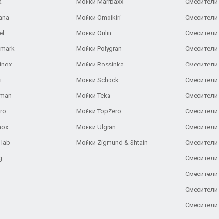
a
Мойки Marrbaxx
Смесители 
ana
Мойки Omoikiri
Смесители 
el
Мойки Oulin
Смесители 
lmark
Мойки Polygran
Смесители
inox
Мойки Rossinka
Смесители
i
Мойки Schock
Смесители 
aman
Мойки Teka
Смесители 
ro
Мойки TopZero
Смесители 
nox
Мойки Ulgran
Смесители 
 lab
Мойки Zigmund & Shtain
Смесители 
g
Смесители 
Смесители
Смесители 
Смесители 