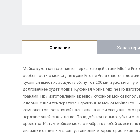
Описание
Характери
Мойка кухонная врезная из нержавеющей стали Mixline Pro
особенностью мойки для кухни Mixline Pro является плоски
кухонная имеет хорошую глубину - от 200 мм и увеличенную
долговечнее будет мойка. Кухонная мойка Mixline Pro изго
гранями. При изготовлении врезной кухонной мойки испол
к повышенной температуре. Гарантия на мойки Mixline Pro 
компонентов: резиновой накладки на дне и специального п
нержавеющей стали легко. Понадобятся только губка и ст
средства. К этим мойкам можно выбрать любой смеситель н
дизайну и отличным эксплуатационным характеристикам эти 