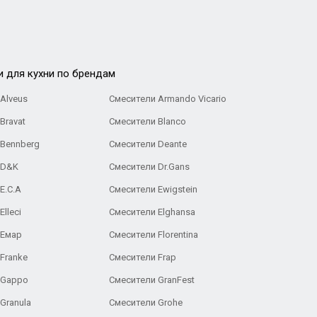
и для кухни по брендам
Alveus
Смесители Armando Vicario
Bravat
Смесители Blanco
 Bennberg
Смесители Deante
 D&K
Смесители Dr.Gans
E.C.A
Cмесители Ewigstein
lleci
Смесители Elghansa
 Емар
Смесители Florentina
Franke
Смесители Frap
 Gappo
Смесители GranFest
Granula
Смесители Grohe