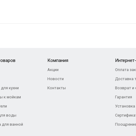
товаров
Компания
Интернет
Акции
Оплата за
Новости
Доставка 
 для кухни
Контакты
Возврат и
ы к мойкам
Гарантия
тели
Установка
для воды
Сертифика
а для ванной
Поощрение