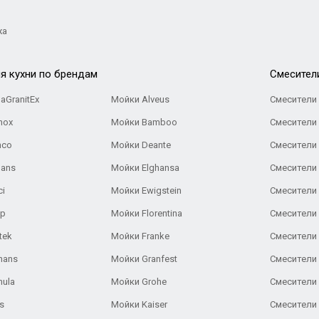
жа
я кухни по брендам
Cмесител
aGranitEx
Мойки Alveus
Смесители 
nox
Мойки Bamboo
Смесители 
nco
Мойки Deante
Смесители
Gans
Мойки Elghansa
Смесители
ci
Мойки Ewigstein
Смесители 
ар
Мойки Florentina
Смесители E
tek
Мойки Franke
Смесители
hans
Мойки Granfest
Смесители 
nula
Мойки Grohe
Смесители
s
Мойки Kaiser
Смесители 