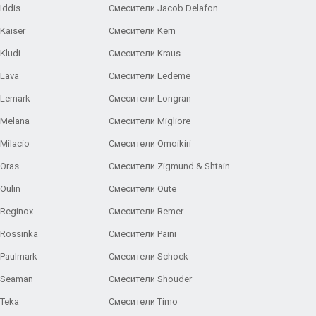
Iddis
Смесители Jacob Delafon
Kaiser
Смесители Kern
Kludi
Смесители Kraus
Lava
Смесители Ledeme
 Lemark
Смесители Longran
 Melana
Смесители Migliore
Milacio
Смесители Omoikiri
Oras
Смесители Zigmund & Shtain
Oulin
Смесители Oute
Reginox
Смесители Remer
Rossinka
Смесители Paini
Paulmark
Смесители Schock
 Seaman
Смесители Shouder
Teka
Смесители Timo