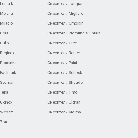
 Lemark
Смесители Longran
 Melana
Смесители Migliore
Milacio
Смесители Omoikiri
Oras
Смесители Zigmund & Shtain
Oulin
Смесители Oute
Reginox
Смесители Remer
Rossinka
Смесители Paini
Paulmark
Смесители Schock
 Seaman
Смесители Shouder
Teka
Смесители Timo
Ukinox
Смесители Ulgran
 Webert
Смесители Vidima
 Zorg