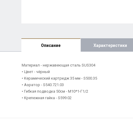
Описание
Характеристики
Материал - нержавеющая сталь SUS304
• Цвет - чёрный
• Керамический картридж 35 мм - S500.35
• Аэратор - S540.721.03
• Гибкая подводка 50см - M10*1-Г1/2
• Крепежная гайка - S599.02