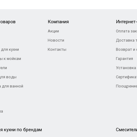
товаров
Компания
Интернет
Акции
Оплата за
Новости
Доставка 
 для кухни
Контакты
Возврат и
ы к мойкам
Гарантия
тели
Установка
для воды
Сертифика
а для ванной
Поощрение
жа
я кухни по брендам
Cмесител