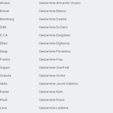
Alveus
Смесители Armando Vicario
Bravat
Смесители Blanco
 Bennberg
Смесители Deante
 D&K
Смесители Dr.Gans
E.C.A
Cмесители Ewigstein
lleci
Смесители Elghansa
 Емар
Смесители Florentina
Franke
Смесители Frap
 Gappo
Смесители GranFest
Granula
Смесители Grohe
Iddis
Смесители Jacob Delafon
Kaiser
Смесители Kern
Kludi
Смесители Kraus
Lava
Смесители Ledeme