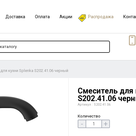
Доставка
Оплата
Акции
Распродажа
Конта
для кухни Splenka S202.41.06 черный
Смеситель для 
S202.41.06 чер
Артикул : S202.41.06
Количество
-
+