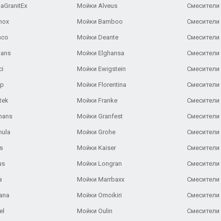
aGranitEx
Мойки Alveus
Смесители 
nox
Мойки Bamboo
Смесители 
nco
Мойки Deante
Смесители
Gans
Мойки Elghansa
Смесители
ci
Мойки Ewigstein
Смесители 
ар
Мойки Florentina
Смесители E
tek
Мойки Franke
Смесители
hans
Мойки Granfest
Смесители 
nula
Мойки Grohe
Смесители
s
Мойки Kaiser
Смесители 
us
Мойки Longran
Смесители 
a
Мойки Marrbaxx
Смесители 
ana
Мойки Omoikiri
Смесители 
el
Мойки Oulin
Смесители 