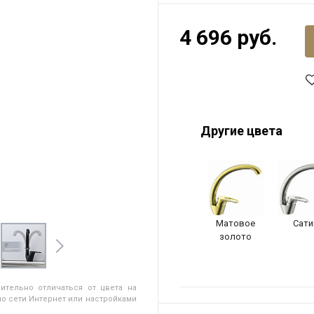
4 696 руб.
Другие цвета
Матовое
Сати
золото
ительно отличаться от цвета на
о сети Интернет или настройками