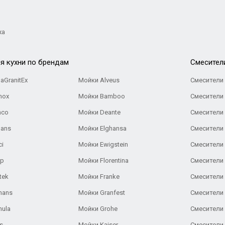
жа
я кухни по брендам
Cмесител
aGranitEx
Мойки Alveus
Смесители 
nox
Мойки Bamboo
Смесители 
nco
Мойки Deante
Смесители
Gans
Мойки Elghansa
Смесители
ci
Мойки Ewigstein
Смесители 
ар
Мойки Florentina
Смесители E
tek
Мойки Franke
Смесители
hans
Мойки Granfest
Смесители 
nula
Мойки Grohe
Смесители
s
Мойки Kaiser
Смесители 