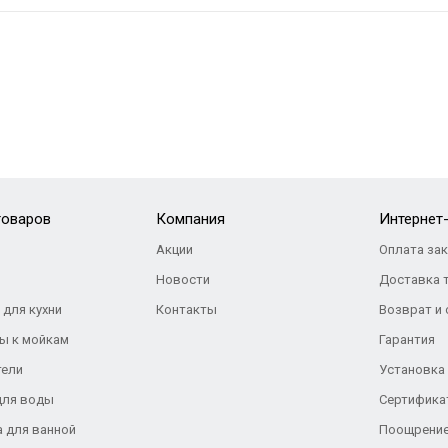
товаров
Компания
Интернет
Акции
Оплата за
Новости
Доставка 
 для кухни
Контакты
Возврат и
ы к мойкам
Гарантия
тели
Установка
для воды
Сертифика
а для ванной
Поощрение