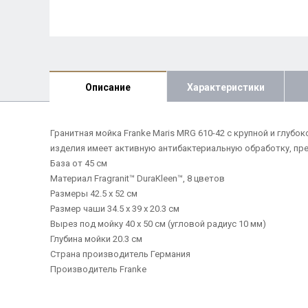
Описание
Характеристики
Гранитная мойка Franke Maris MRG 610-42 с крупной и глуб
изделия имеет активную антибактериальную обработку, пр
База от 45 см
Материал Fragranit™ DuraKleen™, 8 цветов
Размеры 42.5 x 52 см
Размер чаши 34.5 x 39 x 20.3 см
Вырез под мойку 40 x 50 см (угловой радиус 10 мм)
Глубина мойки 20.3 cм
Страна производитель Германия
Производитель Franke