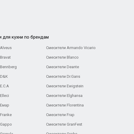
и для кухни по брендам
Alveus
Смесители Armando Vicario
Bravat
Смесители Blanco
 Bennberg
Смесители Deante
 D&K
Смесители Dr.Gans
E.C.A
Cмесители Ewigstein
lleci
Смесители Elghansa
 Емар
Смесители Florentina
Franke
Смесители Frap
 Gappo
Смесители GranFest
Granula
Смесители Grohe