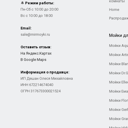
комнаты
🔔
Режим работы:
Пн-Сб с 10:00 до 20:00
Home
Вс с 10:00 до 18:00
Распрода
Email:
sale@mirmoyki.ru
Мойки дл
Мойки Aqu
Оставить отзыв:
На Яндекс.Картах
Мойки Arti
В Google Maps
Мойки Bla
Информация о продавце:
Мойки Dr.
ИП Дешан Олеся Михайловна
Мойки Elle
ИНН 672214674040
ОГРН 317673300021524
Мойки Ем
Мойки Flor
Мойки Ger
Мойки Gra
Мойки Iddi