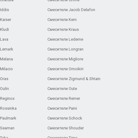
Iddis
Смесители Jacob Delafon
Kaiser
Смесители Kern
Kludi
Смесители Kraus
Lava
Смесители Ledeme
 Lemark
Смесители Longran
 Melana
Смесители Migliore
Milacio
Смесители Omoikiri
Oras
Смесители Zigmund & Shtain
Oulin
Смесители Oute
Reginox
Смесители Remer
Rossinka
Смесители Paini
Paulmark
Смесители Schock
 Seaman
Смесители Shouder
Teka
Смесители Timo