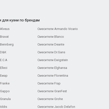
и для кухни по брендам
Alveus
Смесители Armando Vicario
Bravat
Смесители Blanco
 Bennberg
Смесители Deante
 D&K
Смесители Dr.Gans
E.C.A
Cмесители Ewigstein
lleci
Смесители Elghansa
 Емар
Смесители Florentina
Franke
Смесители Frap
 Gappo
Смесители GranFest
Granula
Смесители Grohe
Iddis
Смесители Jacob Delafon