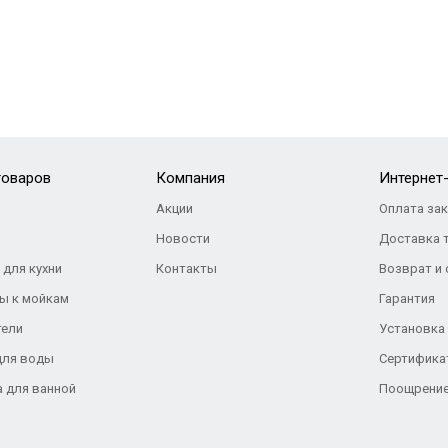
товаров
Компания
Интернет
Акции
Оплата за
Новости
Доставка 
 для кухни
Контакты
Возврат и
ы к мойкам
Гарантия
тели
Установка
для воды
Сертифика
а для ванной
Поощрение