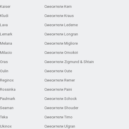
Kaiser
Смесители Kern
Kludi
Смесители Kraus
Lava
Смесители Ledeme
 Lemark
Смесители Longran
 Melana
Смесители Migliore
Milacio
Смесители Omoikiri
Oras
Смесители Zigmund & Shtain
Oulin
Смесители Oute
Reginox
Смесители Remer
Rossinka
Смесители Paini
Paulmark
Смесители Schock
 Seaman
Смесители Shouder
Teka
Смесители Timo
Ukinox
Смесители Ulgran