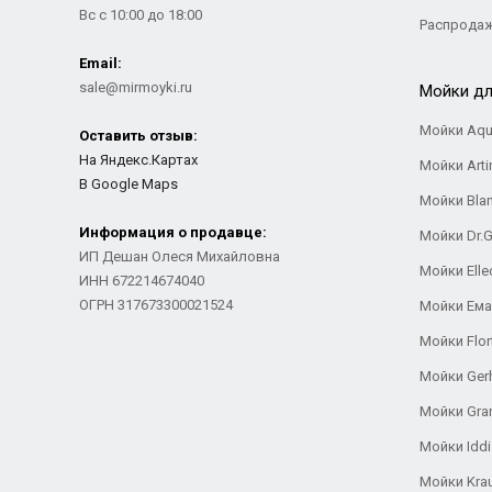
Вс с 10:00 до 18:00
Распрода
Email:
sale@mirmoyki.ru
Мойки дл
Мойки Aqu
Оставить отзыв:
На Яндекс.Картах
Мойки Arti
В Google Maps
Мойки Bla
Информация о продавце:
Мойки Dr.
ИП Дешан Олеся Михайловна
Мойки Elle
ИНН 672214674040
ОГРН 317673300021524
Мойки Ем
Мойки Flor
Мойки Ger
Мойки Gra
Мойки Iddi
Мойки Kra