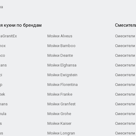
жа
я кухни по брендам
Cмесител
aGranitEx
Мойки Alveus
Смесители 
nox
Мойки Bamboo
Смесители 
nco
Мойки Deante
Смесители
Gans
Мойки Elghansa
Смесители
ci
Мойки Ewigstein
Смесители 
ар
Мойки Florentina
Смесители E
tek
Мойки Franke
Смесители
hans
Мойки Granfest
Смесители 
nula
Мойки Grohe
Смесители
s
Мойки Kaiser
Смесители 
us
Мойки Longran
Смесители 