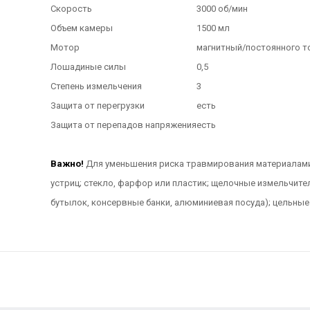
Скорость
3000 об/мин
Объем камеры
1500 мл
Мотор
магнитный/постоянного т
Лошадиные силы
0,5
Степень измельчения
3
Защита от перегрузки
есть
Защита от перепадов напряжения
есть
Важно!
Для уменьшения риска травмирования материалами,
устриц; стекло, фарфор или пластик; щелочные измельчит
бутылок, консервные банки, алюминиевая посуда); цельные 