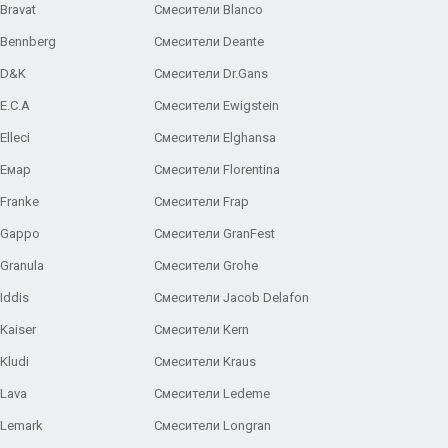
Bravat
Смесители Blanco
 Bennberg
Смесители Deante
 D&K
Смесители Dr.Gans
E.C.A
Cмесители Ewigstein
lleci
Смесители Elghansa
 Емар
Смесители Florentina
Franke
Смесители Frap
 Gappo
Смесители GranFest
Granula
Смесители Grohe
Iddis
Смесители Jacob Delafon
Kaiser
Смесители Kern
Kludi
Смесители Kraus
Lava
Смесители Ledeme
 Lemark
Смесители Longran