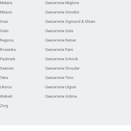
 Melana
Смесители Migliore
Milacio
Смесители Omoikiri
Oras
Смесители Zigmund & Shtain
Oulin
Смесители Oute
Reginox
Смесители Remer
Rossinka
Смесители Paini
Paulmark
Смесители Schock
 Seaman
Смесители Shouder
Teka
Смесители Timo
Ukinox
Смесители Ulgran
 Webert
Смесители Vidima
 Zorg