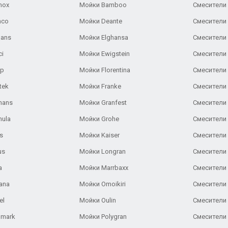
nox
Мойки Bamboo
Смесители 
nco
Мойки Deante
Смесители
Gans
Мойки Elghansa
Смесители
ci
Мойки Ewigstein
Смесители 
ар
Мойки Florentina
Смесители E
tek
Мойки Franke
Смесители
hans
Мойки Granfest
Смесители 
nula
Мойки Grohe
Смесители
s
Мойки Kaiser
Смесители 
us
Мойки Longran
Смесители 
a
Мойки Marrbaxx
Смесители 
ana
Мойки Omoikiri
Смесители 
el
Мойки Oulin
Смесители 
lmark
Мойки Polygran
Смесители