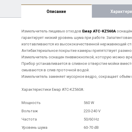
Описание
Характери
Измельчитель пищевых отходов
Емар ATC-KZ560A
оснащён
гарантирует низкий уровень шума при работе. Запатентован
изготавливаются из высококачественной нержавеющей стал
Антибактериальное покрытие камеры препятствует размно
Измельчитель оснащен пневмокнопкой, которую можно врез
Прибор устанавливается в сливное отверстие мойки вмест
смываются в слив проточной водой.
Измельчитель заменяет мусорное ведро, сокращает объём в
Характеристики Емар ATC-KZ560A:
Мощность
560 W
Вольтаж
220-240 V
Частота
50/60 Hz
Уровень шума
60-70 dB