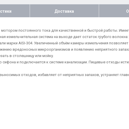
стики
Доставка
О
 мотором постоянного тока для качественной и быстрой работы. Имее
ная измельчительная система на выходе дает остаток грубого волокна:
и марки AISI-304. Увеличенный объём камеры измельчения позволяет з
жению вредоносных микроорганизмов и появлению неприятного запаха
ать в столешницу или мойку.
о сифона и подключается к системе канализации. Пищевые отходы ист
ыносимых отходов, избавляет от неприятных запахов, устраняет главны