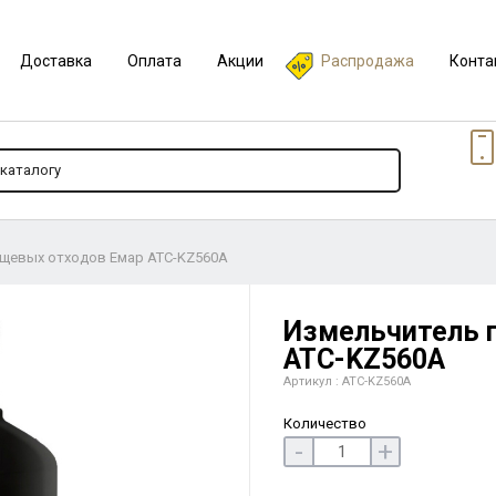
Доставка
Оплата
Акции
Распродажа
Конта
щевых отходов Емар ATC-KZ560A
Измельчитель 
ATC-KZ560A
Артикул : ATC-KZ560A
Количество
-
+