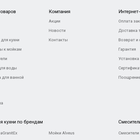
товаров
Компания
Интернет
Акции
Оплата за
Новости
Доставка 
 для кухни
Контакты
Возврат и
ы к мойкам
Гарантия
тели
Установка
для воды
Сертифика
а для ванной
Поощрение
жа
я кухни по брендам
Cмесител
aGranitEx
Мойки Alveus
Смесители 