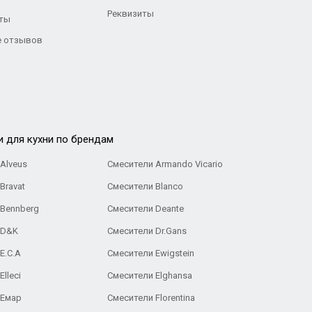
Реквизиты
ты
 отзывов
и для кухни по брендам
Alveus
Смесители Armando Vicario
Bravat
Смесители Blanco
 Bennberg
Смесители Deante
 D&K
Смесители Dr.Gans
E.C.A
Cмесители Ewigstein
lleci
Смесители Elghansa
 Емар
Смесители Florentina