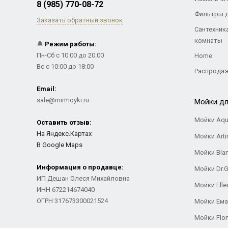
8 (985) 770-08-72
Фильтры 
Заказать обратный звонок
Сантехник
комнаты
🔔
Режим работы:
Пн-Сб с 10:00 до 20:00
Home
Вс с 10:00 до 18:00
Распрода
Email:
sale@mirmoyki.ru
Мойки дл
Мойки Aqu
Оставить отзыв:
На Яндекс.Картах
Мойки Arti
В Google Maps
Мойки Bla
Информация о продавце:
Мойки Dr.
ИП Дешан Олеся Михайловна
Мойки Elle
ИНН 672214674040
ОГРН 317673300021524
Мойки Ем
Мойки Flor