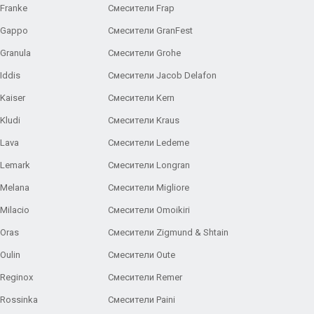
Franke
Смесители Frap
 Gappo
Смесители GranFest
Granula
Смесители Grohe
Iddis
Смесители Jacob Delafon
Kaiser
Смесители Kern
Kludi
Смесители Kraus
Lava
Смесители Ledeme
 Lemark
Смесители Longran
 Melana
Смесители Migliore
Milacio
Смесители Omoikiri
Oras
Смесители Zigmund & Shtain
Oulin
Смесители Oute
Reginox
Смесители Remer
Rossinka
Смесители Paini