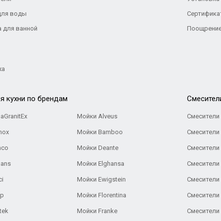
для воды
Сертифика
а для ванной
Поощрение
жа
я кухни по брендам
Cмесител
aGranitEx
Мойки Alveus
Смесители 
nox
Мойки Bamboo
Смесители 
nco
Мойки Deante
Смесители
Gans
Мойки Elghansa
Смесители
ci
Мойки Ewigstein
Смесители 
ар
Мойки Florentina
Смесители E
tek
Мойки Franke
Смесители