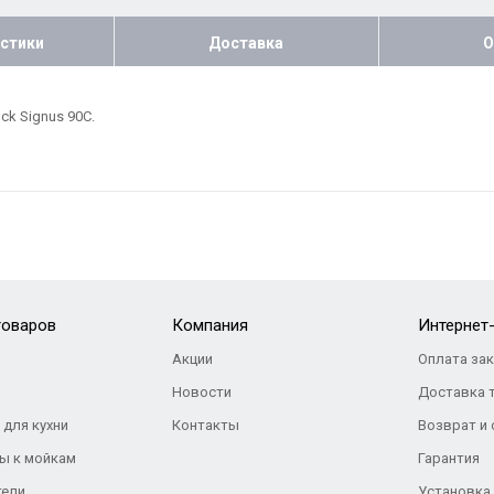
стики
Доставка
О
k Signus 90C.
товаров
Компания
Интернет
Акции
Оплата за
Новости
Доставка 
 для кухни
Контакты
Возврат и
ы к мойкам
Гарантия
тели
Установка