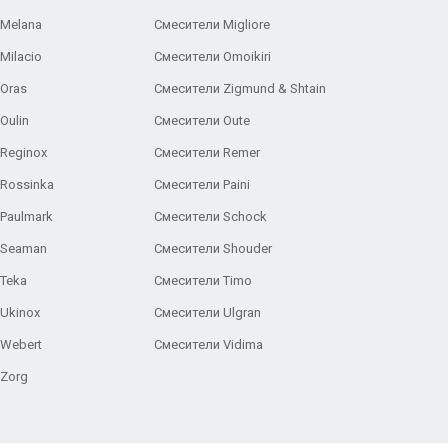
 Melana
Смесители Migliore
Milacio
Смесители Omoikiri
Oras
Смесители Zigmund & Shtain
Oulin
Смесители Oute
Reginox
Смесители Remer
Rossinka
Смесители Paini
Paulmark
Смесители Schock
 Seaman
Смесители Shouder
Teka
Смесители Timo
Ukinox
Смесители Ulgran
 Webert
Смесители Vidima
 Zorg