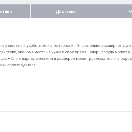
стики
Доставка
О
ктичностью и удобством использования. Значительно расширяет функц
ействий, экономя место на кухне и свое время. Теперь посуда может м
кции – благодаря креплениям и размерам может размещаться непосредс
йки производителя.