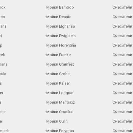
nox
Мойки Bamboo
Смесители 
nco
Мойки Deante
Смесители
Gans
Мойки Elghansa
Смесители
ci
Мойки Ewigstein
Смесители 
ар
Мойки Florentina
Смесители E
tek
Мойки Franke
Смесители
hans
Мойки Granfest
Смесители 
nula
Мойки Grohe
Смесители
s
Мойки Kaiser
Смесители 
us
Мойки Longran
Смесители 
a
Мойки Marrbaxx
Смесители 
ana
Мойки Omoikiri
Смесители 
el
Мойки Oulin
Смесители 
lmark
Мойки Polygran
Смесители