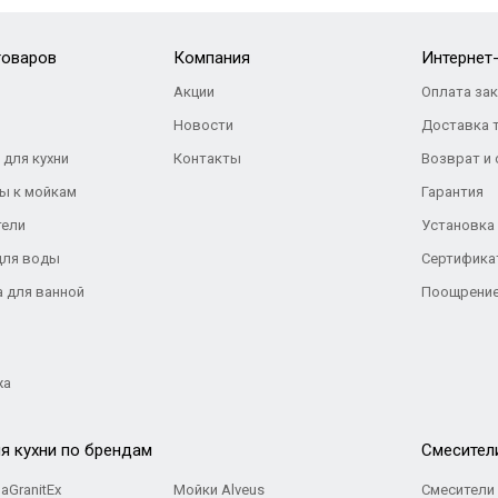
товаров
Компания
Интернет
Акции
Оплата за
Новости
Доставка 
 для кухни
Контакты
Возврат и
ы к мойкам
Гарантия
тели
Установка
для воды
Сертифика
а для ванной
Поощрение
жа
я кухни по брендам
Cмесител
aGranitEx
Мойки Alveus
Смесители 