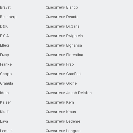
Bravat
Смесители Blanco
 Bennberg
Смесители Deante
 D&K
Смесители Dr.Gans
E.C.A
Cмесители Ewigstein
lleci
Смесители Elghansa
 Емар
Смесители Florentina
Franke
Смесители Frap
 Gappo
Смесители GranFest
Granula
Смесители Grohe
Iddis
Смесители Jacob Delafon
Kaiser
Смесители Kern
Kludi
Смесители Kraus
Lava
Смесители Ledeme
 Lemark
Смесители Longran