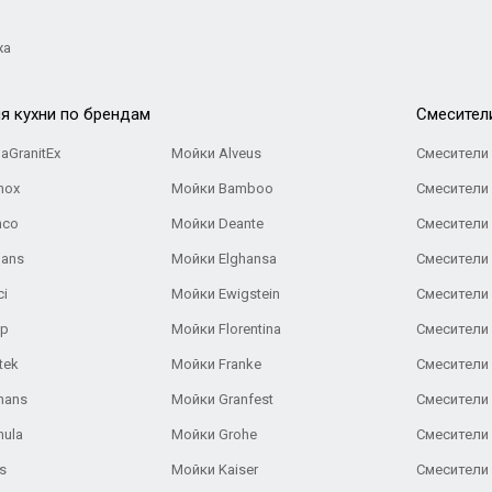
жа
я кухни по брендам
Cмесител
aGranitEx
Мойки Alveus
Смесители 
nox
Мойки Bamboo
Смесители 
nco
Мойки Deante
Смесители
Gans
Мойки Elghansa
Смесители
ci
Мойки Ewigstein
Смесители 
ар
Мойки Florentina
Смесители E
tek
Мойки Franke
Смесители
hans
Мойки Granfest
Смесители 
nula
Мойки Grohe
Смесители
s
Мойки Kaiser
Смесители 