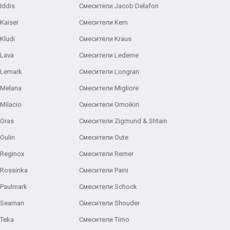
Iddis
Смесители Jacob Delafon
Kaiser
Смесители Kern
Kludi
Смесители Kraus
Lava
Смесители Ledeme
 Lemark
Смесители Longran
 Melana
Смесители Migliore
Milacio
Смесители Omoikiri
Oras
Смесители Zigmund & Shtain
Oulin
Смесители Oute
Reginox
Смесители Remer
Rossinka
Смесители Paini
Paulmark
Смесители Schock
 Seaman
Смесители Shouder
Teka
Смесители Timo