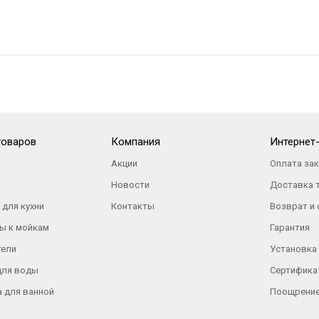
товаров
Компания
Интернет
Акции
Оплата за
Новости
Доставка 
 для кухни
Контакты
Возврат и
ы к мойкам
Гарантия
тели
Установка
для воды
Сертифика
а для ванной
Поощрение