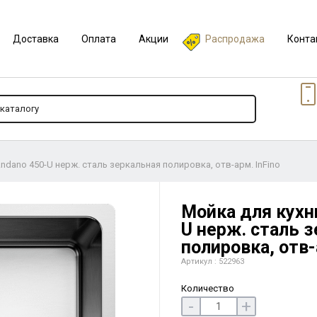
Доставка
Оплата
Акции
Распродажа
Конта
ndano 450-U нерж. сталь зеркальная полировка, отв-арм. InFino
Мойка для кухни
U нерж. сталь 
полировка, отв-
Артикул : 522963
Количество
-
+