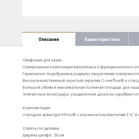
Описание
Характеристики
Симфония для кухни
Совершенная композиция визуальных и функциональных э
Гармонично подобранные радиусы закруглений поверхност
Высококачественный скрытый перелив C-overflow® и отводн
Большой объем и максимальная полезная площадь дна чаш
Элегантные аксессуары: разделочная доска из серебристог
Комплектация
отводная арматура InFino® с корзинчатым вентилем 3 ½“ и 
Советы по дизайну
Ширина шкафа : 50 см