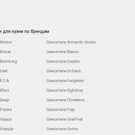
и для кухни по брендам
Alveus
Смесители Armando Vicario
Bravat
Смесители Blanco
 Bennberg
Смесители Deante
 D&K
Смесители Dr.Gans
E.C.A
Cмесители Ewigstein
lleci
Смесители Elghansa
 Емар
Смесители Florentina
Franke
Смесители Frap
 Gappo
Смесители GranFest
Granula
Смесители Grohe