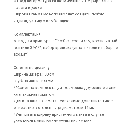
Отводная арматура InFino® изящно интегрирована и
проста в уходе
Широкая гамма моек позволяет создать любую
индивидуальную комбинацию
Комплектация
отводная арматура InFino® с переливом, корзинчатый
вентиль 3 ½“**, набор крепежа (уплотнитель в набор не
входит).
Советы по дизайну
Ширина шкафа : 50 см
глубина чаши: 190 мм
**Совет по комплектации: возможна доукомплектация
клапаном-автоматом.
Для клапана-автомата необходимо дополнительное
отверстие в столешнице диаметром 14 мм.
*Учитывать ширину пристенного канта в случае
установки мойки возле стены или пенала.