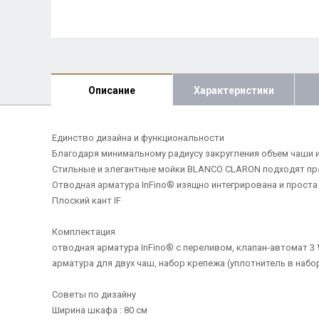
Описание
Характеристики
Единство дизайна и функциональности
Благодаря минимальному радиусу закругления объем чаши 
Стильные и элегантные мойки BLANCO CLARON подходят пра
Отводная арматура InFino® изящно интегрирована и проста 
Плоский кант IF
Комплектация
отводная арматура InFino® с переливом, клапан-автомат 3 
арматура для двух чаш, набор крепежа (уплотнитель в набор
Советы по дизайну
Ширина шкафа : 80 см