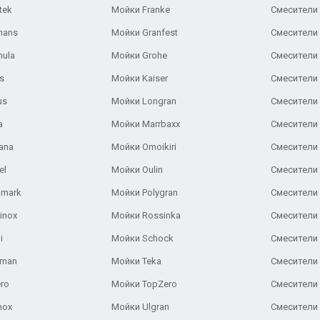
tek
Мойки Franke
Смесители
hans
Мойки Granfest
Смесители 
nula
Мойки Grohe
Смесители
s
Мойки Kaiser
Смесители 
us
Мойки Longran
Смесители 
a
Мойки Marrbaxx
Смесители 
ana
Мойки Omoikiri
Смесители 
el
Мойки Oulin
Смесители 
lmark
Мойки Polygran
Смесители
inox
Мойки Rossinka
Смесители
i
Мойки Schock
Смесители 
aman
Мойки Teka
Смесители 
ro
Мойки TopZero
Смесители 
nox
Мойки Ulgran
Смесители 