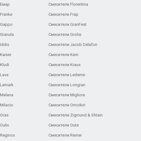
 Емар
Смесители Florentina
Franke
Смесители Frap
 Gappo
Смесители GranFest
Granula
Смесители Grohe
Iddis
Смесители Jacob Delafon
Kaiser
Смесители Kern
Kludi
Смесители Kraus
Lava
Смесители Ledeme
 Lemark
Смесители Longran
 Melana
Смесители Migliore
Milacio
Смесители Omoikiri
Oras
Смесители Zigmund & Shtain
Oulin
Смесители Oute
Reginox
Смесители Remer