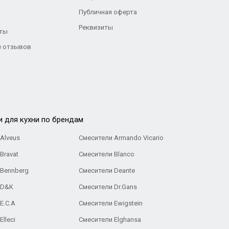
Публичная оферта
Реквизиты
ты
 отзывов
и для кухни по брендам
Alveus
Смесители Armando Vicario
Bravat
Смесители Blanco
 Bennberg
Смесители Deante
 D&K
Смесители Dr.Gans
E.C.A
Cмесители Ewigstein
lleci
Смесители Elghansa