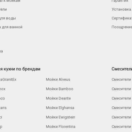
ы к мойкам
Гарантия
тели
Установка
для воды
Сертифика
а для ванной
Поощрение
жа
я кухни по брендам
Cмесител
aGranitEx
Мойки Alveus
Смесители 
nox
Мойки Bamboo
Смесители 
nco
Мойки Deante
Смесители
Gans
Мойки Elghansa
Смесители
ci
Мойки Ewigstein
Смесители 
ар
Мойки Florentina
Смесители E