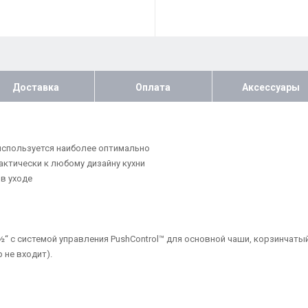
Доставка
Оплата
Аксессуары
используется наиболее оптимально
ктически к любому дизайну кухни
в уходе
½“ с системой управления PushControl™ для основной чаши, корзинчаты
 не входит).