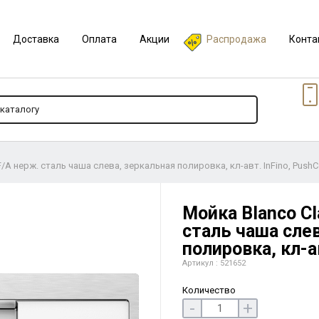
Доставка
Оплата
Акции
Распродажа
Конта
F/A нерж. сталь чаша слева, зеркальная полировка, кл-авт. InFino, PushC
Мойка Blanco Cl
сталь чаша сле
полировка, кл-ав
Артикул : 521652
Количество
-
+