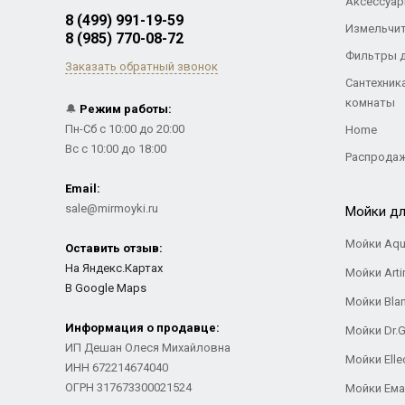
Аксессуар
8 (499) 991-19-59
Измельчи
8 (985) 770-08-72
Фильтры 
Заказать обратный звонок
Сантехник
комнаты
🔔
Режим работы:
Пн-Сб с 10:00 до 20:00
Home
Вс с 10:00 до 18:00
Распрода
Email:
sale@mirmoyki.ru
Мойки дл
Мойки Aqu
Оставить отзыв:
На Яндекс.Картах
Мойки Arti
В Google Maps
Мойки Bla
Информация о продавце:
Мойки Dr.
ИП Дешан Олеся Михайловна
Мойки Elle
ИНН 672214674040
ОГРН 317673300021524
Мойки Ем