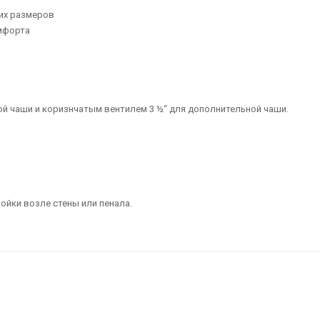
их размеров
мфорта
ой чаши и коризнчатым вентилем 3 ½“ для дополнительной чаши.
ойки возле стены или пенала.