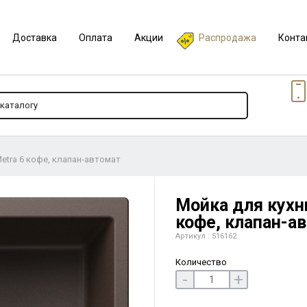
Доставка
Оплата
Акции
Распродажа
Конта
etra 6 кофе, клапан-автомат
Мойка для кухни
кофе, клапан-а
Артикул : 516162
Количество
-
+