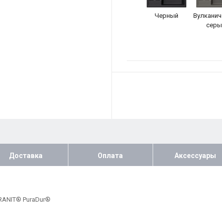
Черный
Вулканич
серы
Доставка
Оплата
Аксессуары
RANIT® PuraDur®