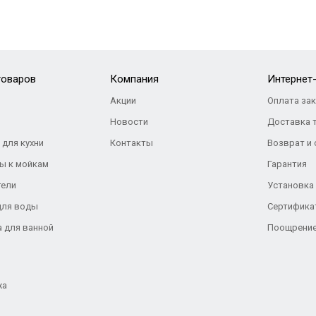
товаров
Компания
Интернет
Акции
Оплата за
Новости
Доставка 
 для кухни
Контакты
Возврат и
ы к мойкам
Гарантия
тели
Установка
для воды
Сертифика
а для ванной
Поощрение
жа