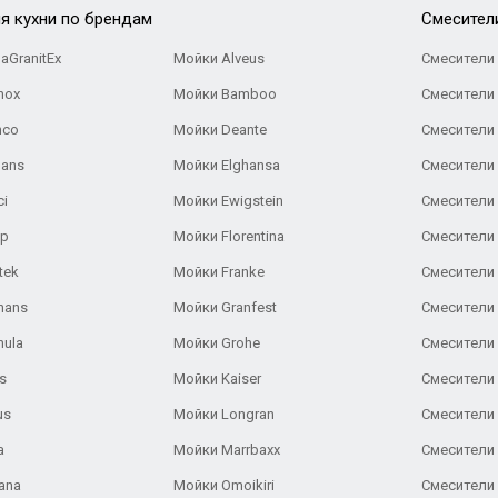
я кухни по брендам
Cмесител
aGranitEx
Мойки Alveus
Смесители 
nox
Мойки Bamboo
Смесители 
nco
Мойки Deante
Смесители
Gans
Мойки Elghansa
Смесители
ci
Мойки Ewigstein
Смесители 
ар
Мойки Florentina
Смесители E
tek
Мойки Franke
Смесители
hans
Мойки Granfest
Смесители 
nula
Мойки Grohe
Смесители
s
Мойки Kaiser
Смесители 
us
Мойки Longran
Смесители 
a
Мойки Marrbaxx
Смесители 
ana
Мойки Omoikiri
Смесители 