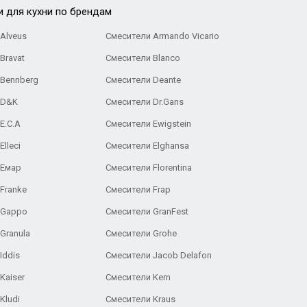
и для кухни по брендам
Alveus
Смесители Armando Vicario
Bravat
Смесители Blanco
 Bennberg
Смесители Deante
 D&K
Смесители Dr.Gans
E.C.A
Cмесители Ewigstein
lleci
Смесители Elghansa
 Емар
Смесители Florentina
Franke
Смесители Frap
 Gappo
Смесители GranFest
Granula
Смесители Grohe
Iddis
Смесители Jacob Delafon
Kaiser
Смесители Kern
Kludi
Смесители Kraus