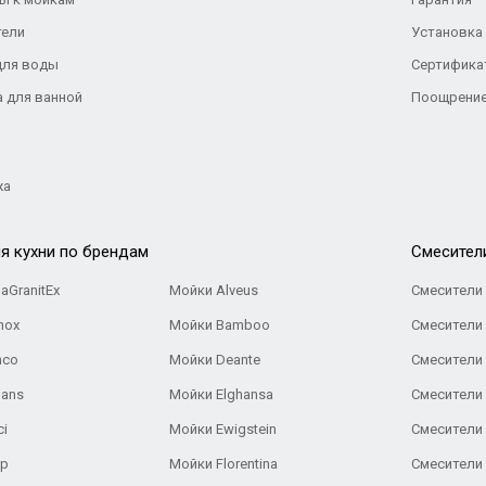
тели
Установка
для воды
Сертифика
а для ванной
Поощрение
жа
я кухни по брендам
Cмесител
aGranitEx
Мойки Alveus
Смесители 
nox
Мойки Bamboo
Смесители 
nco
Мойки Deante
Смесители
Gans
Мойки Elghansa
Смесители
ci
Мойки Ewigstein
Смесители 
ар
Мойки Florentina
Смесители E