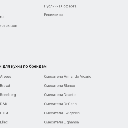
Публичная оферта
Реквизиты
ты
 отзывов
и для кухни по брендам
Alveus
Смесители Armando Vicario
Bravat
Смесители Blanco
 Bennberg
Смесители Deante
 D&K
Смесители Dr.Gans
E.C.A
Cмесители Ewigstein
lleci
Смесители Elghansa