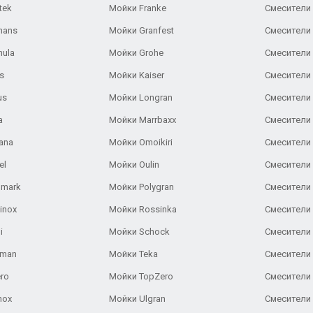
tek
Мойки Franke
Смесители
hans
Мойки Granfest
Смесители 
nula
Мойки Grohe
Смесители
s
Мойки Kaiser
Смесители 
us
Мойки Longran
Смесители 
a
Мойки Marrbaxx
Смесители 
ana
Мойки Omoikiri
Смесители 
el
Мойки Oulin
Смесители 
lmark
Мойки Polygran
Смесители
inox
Мойки Rossinka
Смесители
i
Мойки Schock
Смесители 
aman
Мойки Teka
Смесители 
ro
Мойки TopZero
Смесители 
nox
Мойки Ulgran
Смесители 