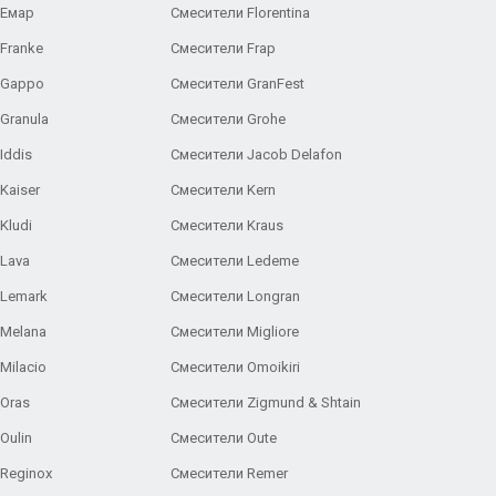
 Емар
Смесители Florentina
Franke
Смесители Frap
 Gappo
Смесители GranFest
Granula
Смесители Grohe
Iddis
Смесители Jacob Delafon
Kaiser
Смесители Kern
Kludi
Смесители Kraus
Lava
Смесители Ledeme
 Lemark
Смесители Longran
 Melana
Смесители Migliore
Milacio
Смесители Omoikiri
Oras
Смесители Zigmund & Shtain
Oulin
Смесители Oute
Reginox
Смесители Remer