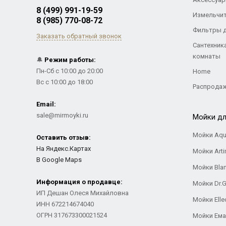
8 (499) 991-19-59
Измельчи
8 (985) 770-08-72
Фильтры 
Заказать обратный звонок
Сантехник
комнаты
🔔
Режим работы:
Пн-Сб с 10:00 до 20:00
Home
Вс с 10:00 до 18:00
Распрода
Email:
sale@mirmoyki.ru
Мойки дл
Мойки Aqu
Оставить отзыв:
На Яндекс.Картах
Мойки Arti
В Google Maps
Мойки Bla
Информация о продавце:
Мойки Dr.
ИП Дешан Олеся Михайловна
Мойки Elle
ИНН 672214674040
ОГРН 317673300021524
Мойки Ем