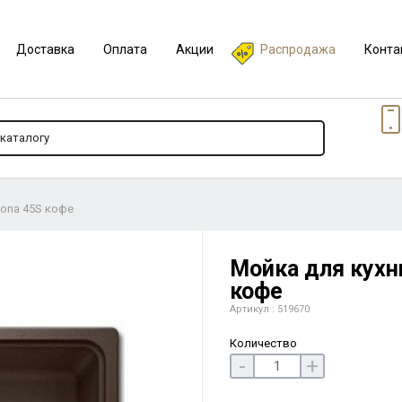
Доставка
Оплата
Акции
Распродажа
Конта
Sona 45S кофе
Мойка для кухни
кофе
Артикул : 519670
Количество
-
+