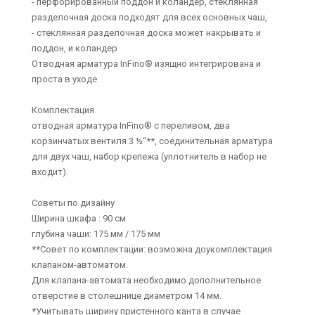
- перфорированный поддон и коландер, стеклянная
разделочная доска подходят для всех основных чаш,
- стеклянная разделочная доска может накрывать и
поддон, и коландер
Отводная арматура InFino® изящно интегрирована и
проста в уходе
Комплектация
отводная арматура InFino® с переливом, два
корзинчатых вентиля 3 ½“**, соединительная арматура
для двух чаш, набор крепежа (уплотнитель в набор не
входит).
Советы по дизайну
Ширина шкафа : 90 см
глубина чаши: 175 мм / 175 мм
**Совет по комплектации: возможна доукомплектация
клапаном-автоматом.
Для клапана-автомата необходимо дополнительное
отверстие в столешнице диаметром 14 мм.
*Учитывать ширину пристенного канта в случае