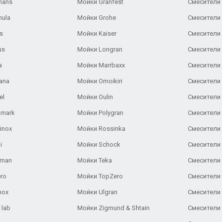
hans
Мойки Granfest
Смесители 
nula
Мойки Grohe
Смесители
s
Мойки Kaiser
Смесители 
us
Мойки Longran
Смесители 
a
Мойки Marrbaxx
Смесители 
ana
Мойки Omoikiri
Смесители 
el
Мойки Oulin
Смесители 
lmark
Мойки Polygran
Смесители
inox
Мойки Rossinka
Смесители
i
Мойки Schock
Смесители 
aman
Мойки Teka
Смесители 
ro
Мойки TopZero
Смесители 
nox
Мойки Ulgran
Смесители 
 lab
Мойки Zigmund & Shtain
Смесители 