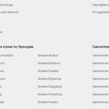
для воды
Сертифика
а для ванной
Поощрение
жа
я кухни по брендам
Cмесител
aGranitEx
Мойки Alveus
Смесители 
nox
Мойки Bamboo
Смесители 
nco
Мойки Deante
Смесители
Gans
Мойки Elghansa
Смесители
ci
Мойки Ewigstein
Смесители 
ар
Мойки Florentina
Смесители E
tek
Мойки Franke
Смесители