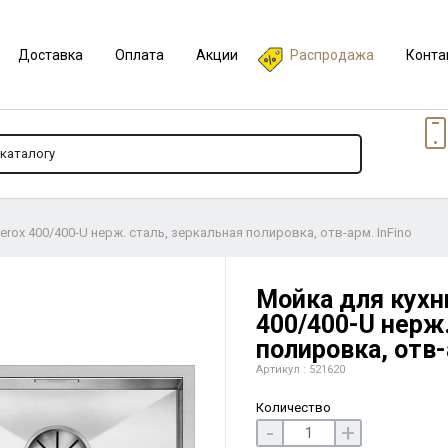
Доставка
Оплата
Акции
Распродажа
Конта
erox 400/400-U нерж. сталь, зеркальная полировка, отв-арм. InFino
Мойка для кухни
400/400-U нерж.
полировка, отв-
Артикул : 521620
Количество
-
+