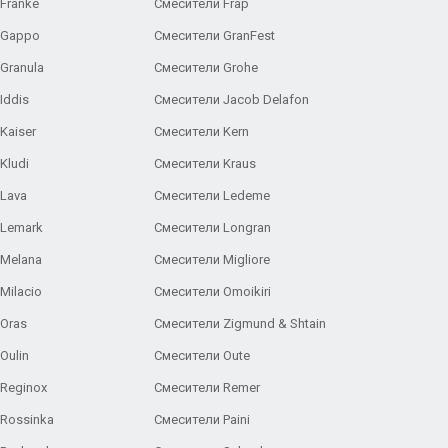
Franke
Смесители Frap
 Gappo
Смесители GranFest
Granula
Смесители Grohe
Iddis
Смесители Jacob Delafon
Kaiser
Смесители Kern
Kludi
Смесители Kraus
Lava
Смесители Ledeme
 Lemark
Смесители Longran
 Melana
Смесители Migliore
Milacio
Смесители Omoikiri
Oras
Смесители Zigmund & Shtain
Oulin
Смесители Oute
Reginox
Смесители Remer
Rossinka
Смесители Paini