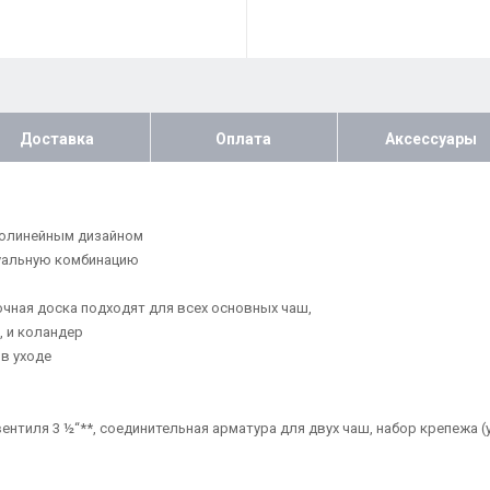
Доставка
Оплата
Аксессуары
молинейным дизайном
уальную комбинацию
чная доска подходят для всех основных чаш,
, и коландер
в уходе
нтиля 3 ½“**, соединительная арматура для двух чаш, набор крепежа (у