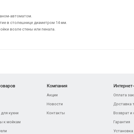
паном-автоматом.
тие в столешнице диаметром 14 мм.
ойки возле стены или пенала.
товаров
Компания
Интернет
Акции
Оплата за
Новости
Доставка 
 для кухни
Контакты
Возврат и
ы к мойкам
Гарантия
тели
Установка