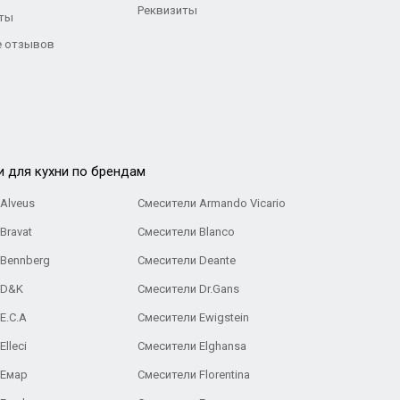
Реквизиты
ты
 отзывов
и для кухни по брендам
Alveus
Смесители Armando Vicario
Bravat
Смесители Blanco
 Bennberg
Смесители Deante
 D&K
Смесители Dr.Gans
E.C.A
Cмесители Ewigstein
lleci
Смесители Elghansa
 Емар
Смесители Florentina