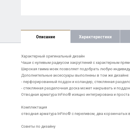
Описание
Характеристики
Характерный оригинальный дизайн
Чаши с нулевым радиусом закруглений с характерным пря
Широкая гамма моек позволяет подобрать любую индивид
Дополнительные аксессуары выполнены в том же дизайне:
- перфорированный поддон и коландер, стеклянная раздело
- стеклянная разделочная доска может накрывать и поддон
Отводная арматура InFino® изящно интегрирована и проста 
Комплектация
отводная арматура InFino® с переливом, два корзинчатых ве
Советы по дизайну