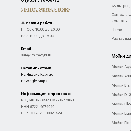
8 (985) 770-08-72
Фильтры 
Заказать обратный звонок
Сантехник
комнаты
🔔
Режим работы:
Пн-Сб с 10:00 до 20:00
Home
Вс с 10:00 до 18:00
Распрода
Email:
sale@mirmoyki.ru
Мойки дл
Мойки Aqu
Оставить отзыв:
На Яндекс.Картах
Мойки Arti
В Google Maps
Мойки Bla
Информация о продавце:
Мойки Dr.
ИП Дешан Олеся Михайловна
Мойки Elle
ИНН 672214674040
ОГРН 317673300021524
Мойки Ем
Мойки Flor