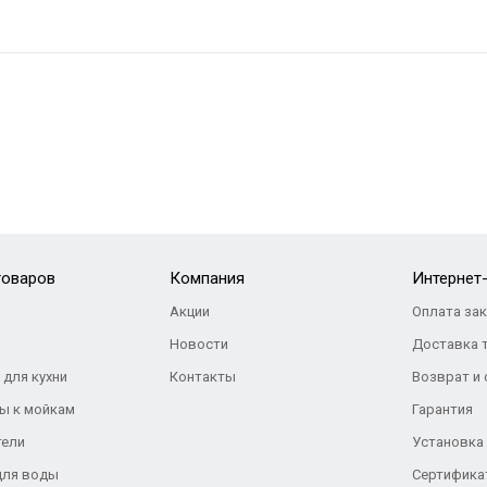
товаров
Компания
Интернет
Акции
Оплата за
Новости
Доставка 
 для кухни
Контакты
Возврат и
ы к мойкам
Гарантия
тели
Установка
для воды
Сертифика