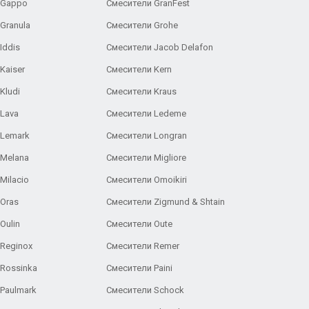
 Gappo
Смесители GranFest
Granula
Смесители Grohe
Iddis
Смесители Jacob Delafon
Kaiser
Смесители Kern
Kludi
Смесители Kraus
Lava
Смесители Ledeme
 Lemark
Смесители Longran
 Melana
Смесители Migliore
Milacio
Смесители Omoikiri
Oras
Смесители Zigmund & Shtain
Oulin
Смесители Oute
Reginox
Смесители Remer
Rossinka
Смесители Paini
Paulmark
Смесители Schock