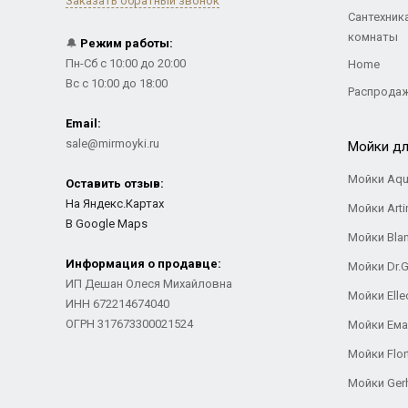
Заказать обратный звонок
Сантехник
комнаты
🔔
Режим работы:
Пн-Сб с 10:00 до 20:00
Home
Вс с 10:00 до 18:00
Распрода
Email:
sale@mirmoyki.ru
Мойки дл
Мойки Aqu
Оставить отзыв:
На Яндекс.Картах
Мойки Arti
В Google Maps
Мойки Bla
Информация о продавце:
Мойки Dr.
ИП Дешан Олеся Михайловна
Мойки Elle
ИНН 672214674040
ОГРН 317673300021524
Мойки Ем
Мойки Flor
Мойки Ger