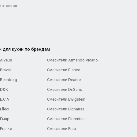
 отзывов
и для кухни по брендам
Alveus
Смесители Armando Vicario
Bravat
Смесители Blanco
 Bennberg
Смесители Deante
 D&K
Смесители Dr.Gans
E.C.A
Cмесители Ewigstein
lleci
Смесители Elghansa
 Емар
Смесители Florentina
Franke
Смесители Frap