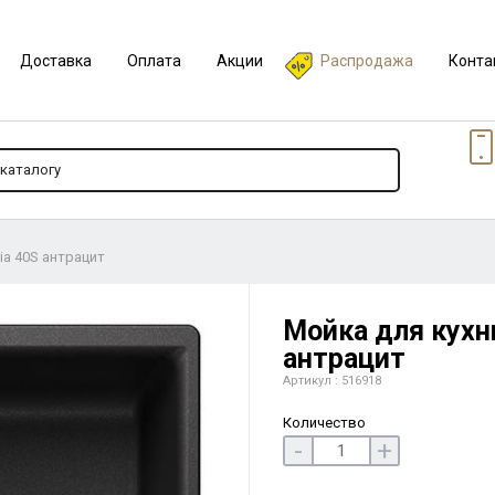
Доставка
Оплата
Акции
Распродажа
Конта
ia 40S антрацит
Мойка для кухни
антрацит
Артикул : 516918
Количество
-
+