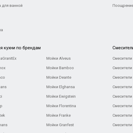
а для ванной
Поощрение
жа
я кухни по брендам
Cмесител
aGranitEx
Мойки Alveus
Смесители 
nox
Мойки Bamboo
Смесители 
nco
Мойки Deante
Смесители
Gans
Мойки Elghansa
Смесители
ci
Мойки Ewigstein
Смесители 
ар
Мойки Florentina
Смесители E
tek
Мойки Franke
Смесители
hans
Мойки Granfest
Смесители 