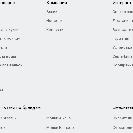
товаров
Компания
Интернет
Акции
Оплата за
Новости
Доставка 
 для кухни
Контакты
Возврат и
ы к мойкам
Гарантия
тели
Установка
для воды
Сертифика
а для ванной
Поощрение
жа
я кухни по брендам
Cмесител
aGranitEx
Мойки Alveus
Смесители 
nox
Мойки Bamboo
Смесители 