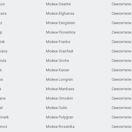
nco
Мойки Deante
Смесители
Gans
Мойки Elghansa
Смесители
ci
Мойки Ewigstein
Смесители 
ар
Мойки Florentina
Смесители E
tek
Мойки Franke
Смесители
hans
Мойки Granfest
Смесители 
nula
Мойки Grohe
Смесители
s
Мойки Kaiser
Смесители 
us
Мойки Longran
Смесители 
a
Мойки Marrbaxx
Смесители 
ana
Мойки Omoikiri
Смесители 
el
Мойки Oulin
Смесители 
lmark
Мойки Polygran
Смесители
inox
Мойки Rossinka
Смесители