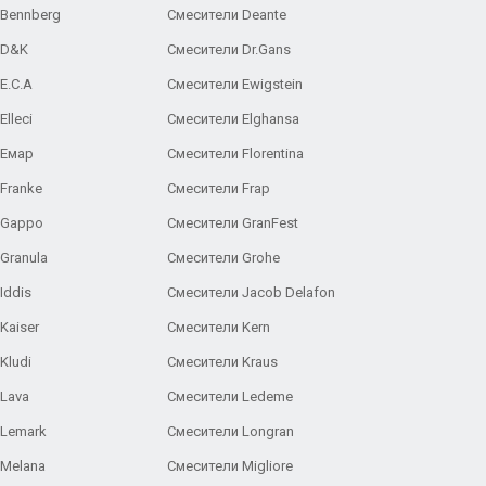
 Bennberg
Смесители Deante
 D&K
Смесители Dr.Gans
E.C.A
Cмесители Ewigstein
lleci
Смесители Elghansa
 Емар
Смесители Florentina
Franke
Смесители Frap
 Gappo
Смесители GranFest
Granula
Смесители Grohe
Iddis
Смесители Jacob Delafon
Kaiser
Смесители Kern
Kludi
Смесители Kraus
Lava
Смесители Ledeme
 Lemark
Смесители Longran
 Melana
Смесители Migliore