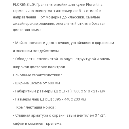
FLORENSIL®. Гранитные мойки для кухни Florentina
гармонично впишутся в интерьер любых стилей и
направлений — от модерна до классики. Смелые
дизайнерские решения, элегантный стиль и богатая
цветовая гамма.
• Мойка прочная и долговечная, устойчивая к царапинам
и внешним воздействиям
• Обладает шелковистой на ощупь структурой и очень
широкой цветовой палитрой
Основные характеристики :
• Ширина шкафа от 600 мм
• Габаритные размеры (Д х Ш х Г) : 860 х 510 х 217 мм
• Размеры чаш (Д х Ш) : 396 х 440 х 200 мм
Комплектация мойки :
• Сливная арматура с корзинчатым вентилем 3 1/2",
сифон и комплект крепежа.