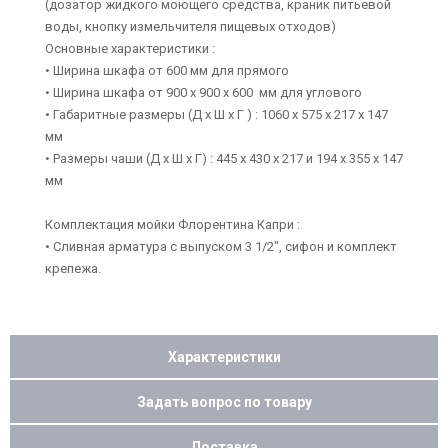
(дозатор жидкого моющего средства, краник питьевой
воды, кнопку измельчителя пищевых отходов)
Основные характеристики :
• Ширина шкафа от 600 мм для прямого
• Ширина шкафа от 900 х 900 х 600 мм для углового
• Габаритные размеры (Д х Ш х Г ) : 1060 х 575 х 217 х 147
мм
• Размеры чаши (Д х Ш х Г) : 445 х 430 х 217 и 194 х 355 х 147
мм
Комплектация мойки Флорентина Капри :
• Сливная арматура с выпуском 3 1/2", сифон и комплект
крепежа.
Характеристики
Задать вопрос по товару
Доставка