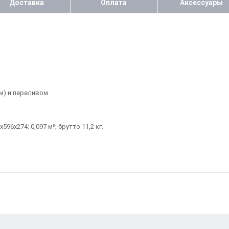
Доставка
Оплата
Аксессуары
м) и переливом
6х274; 0,097 м³; брутто 11,2 кг.