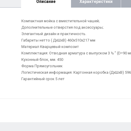
Описание
Характеристики
Компактная мойка с вместительной чашей;
Дополнительные отверстия под аксессуары;
Элегантный дизайн и практичность.
Габариты нетто ( ДхШхВ) 460х510х217 мм
Материал Кварцевый композит
Комплектация: Отводная арматура с выпуском 3 ½ ” (D=90 м
Кухонный блок, мм. 450
Форма Прямоугольник
Логистическая информация: Картонная коробка (ДхШхВ) 596х59
Гарантийный срок 5 лет