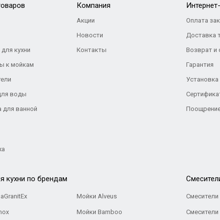
товаров
Компания
Интернет
Акции
Оплата за
Новости
Доставка 
 для кухни
Контакты
Возврат и
ы к мойкам
Гарантия
тели
Установка
для воды
Сертифика
а для ванной
Поощрение
жа
я кухни по брендам
Cмесител
aGranitEx
Мойки Alveus
Смесители 
nox
Мойки Bamboo
Смесители 