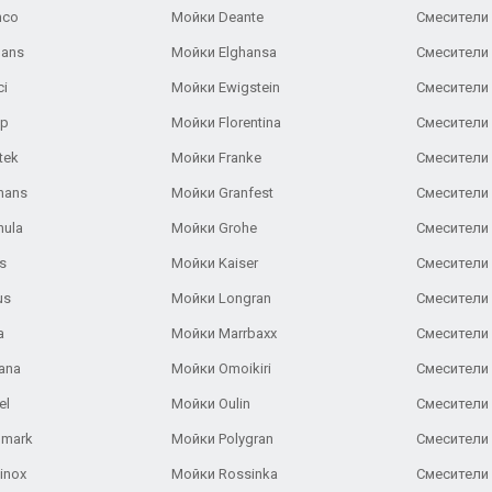
nco
Мойки Deante
Смесители
Gans
Мойки Elghansa
Смесители
ci
Мойки Ewigstein
Смесители 
ар
Мойки Florentina
Смесители E
tek
Мойки Franke
Смесители
hans
Мойки Granfest
Смесители 
nula
Мойки Grohe
Смесители
s
Мойки Kaiser
Смесители 
us
Мойки Longran
Смесители 
a
Мойки Marrbaxx
Смесители 
ana
Мойки Omoikiri
Смесители 
el
Мойки Oulin
Смесители 
lmark
Мойки Polygran
Смесители
inox
Мойки Rossinka
Смесители