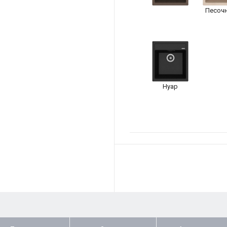
Песоч
Нуар