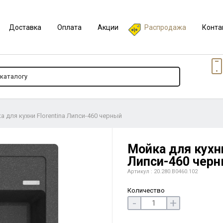
Доставка
Оплата
Акции
Распродажа
Конта
а для кухни Florentina Липси-460 черный
Мойка для кухни
Липси-460 чер
Артикул : 20.280.B0460.102
Количество
-
+