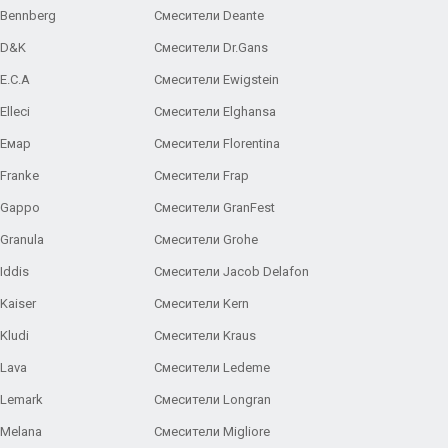
 Bennberg
Смесители Deante
 D&K
Смесители Dr.Gans
E.C.A
Cмесители Ewigstein
lleci
Смесители Elghansa
 Емар
Смесители Florentina
Franke
Смесители Frap
 Gappo
Смесители GranFest
Granula
Смесители Grohe
Iddis
Смесители Jacob Delafon
Kaiser
Смесители Kern
Kludi
Смесители Kraus
Lava
Смесители Ledeme
 Lemark
Смесители Longran
 Melana
Смесители Migliore