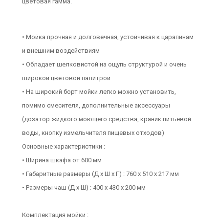
цветовая гамма.
• Мойка прочная и долговечная, устойчивая к царапинам
и внешним воздействиям
• Обладает шелковистой на ощупь структурой и очень
широкой цветовой палитрой
• На широкий борт мойки легко можно установить,
помимо смесителя, дополнительные аксессуары
(дозатор жидкого моющего средства, краник питьевой
воды, кнопку измельчителя пищевых отходов)
Основные характеристики :
• Ширина шкафа от 600 мм
• Габаритные размеры (Д х Ш х Г) : 760 х 510 х 217 мм
• Размеры чаш (Д х Ш) : 400 х 430 х 200 мм
Комплектация мойки :