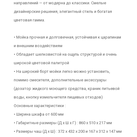
направлений — от модерна до классики. Смелые
дизайнерские решения, элегантный стиль и богатая
цветовая гамма.
• Мойка прочная и долговечная, устойчивая к царапинам
и внешним воздействиям
• Обладает шелковистой на ощупь структурой и очень
широкой цветовой палитрой
• На широкий борт мойки легко можно установить,
помимо смесителя, дополнительные аксессуары
(дозатор жидкого моющего средства, краник питьевой
воды, кнопку измельчителя пищевых отходов)
Основные характеристики :
• Ширина шкафа от 600 мм
• Габаритные размеры (Д х Ш х Г) : 860 х 510 х 217 мм
• Размеры чаш (Д х Ш) : 372 х 432 х 200 и 167 х 312 х 147 мм